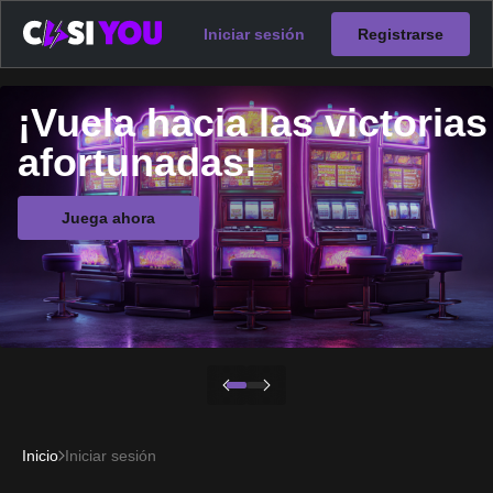
Iniciar sesión
Registrarse
¡Vuela hacia las victorias
afortunadas!
Juega ahora
Inicio
Iniciar sesión