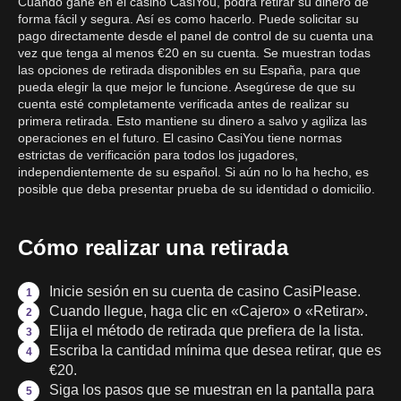
Cuando gane en el casino CasiYou, podrá retirar su dinero de
forma fácil y segura. Así es como hacerlo. Puede solicitar su
pago directamente desde el panel de control de su cuenta una
vez que tenga al menos €20 en su cuenta. Se muestran todas
las opciones de retirada disponibles en su España, para que
pueda elegir la que mejor le funcione. Asegúrese de que su
cuenta esté completamente verificada antes de realizar su
primera retirada. Esto mantiene su dinero a salvo y agiliza las
operaciones en el futuro. El casino CasiYou tiene normas
estrictas de verificación para todos los jugadores,
independientemente de su español. Si aún no lo ha hecho, es
posible que deba presentar prueba de su identidad o domicilio.
Cómo realizar una retirada
Inicie sesión en su cuenta de casino CasiPlease.
Cuando llegue, haga clic en «Cajero» o «Retirar».
Elija el método de retirada que prefiera de la lista.
Escriba la cantidad mínima que desea retirar, que es
€20.
Siga los pasos que se muestran en la pantalla para