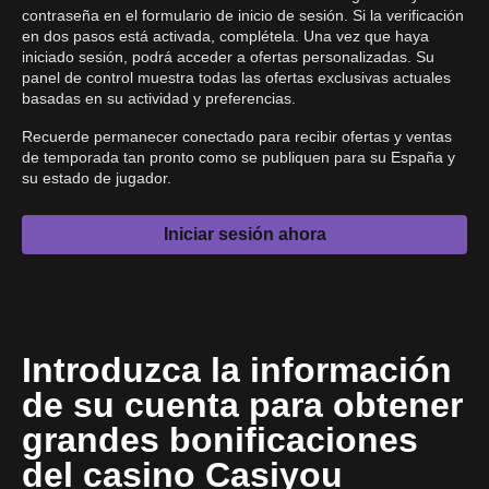
contraseña en el formulario de inicio de sesión. Si la verificación
en dos pasos está activada, complétela. Una vez que haya
iniciado sesión, podrá acceder a ofertas personalizadas. Su
panel de control muestra todas las ofertas exclusivas actuales
basadas en su actividad y preferencias.
Recuerde permanecer conectado para recibir ofertas y ventas
de temporada tan pronto como se publiquen para su España y
su estado de jugador.
Iniciar sesión ahora
Introduzca la información
de su cuenta para obtener
grandes bonificaciones
del casino Casiyou