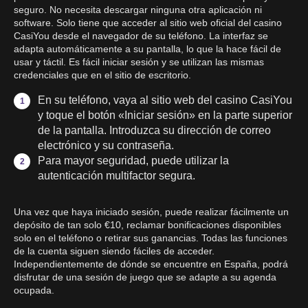
seguro. No necesita descargar ninguna otra aplicación ni
software. Solo tiene que acceder al sitio web oficial del casino
CasiYou desde el navegador de su teléfono. La interfaz se
adapta automáticamente a su pantalla, lo que la hace fácil de
usar y táctil. Es fácil iniciar sesión y se utilizan las mismas
credenciales que en el sitio de escritorio.
En su teléfono, vaya al sitio web del casino CasiYou
y toque el botón «Iniciar sesión» en la parte superior
de la pantalla. Introduzca su dirección de correo
electrónico y su contraseña.
Para mayor seguridad, puede utilizar la
autenticación multifactor segura.
Una vez que haya iniciado sesión, puede realizar fácilmente un
depósito de tan solo €10, reclamar bonificaciones disponibles
solo en el teléfono o retirar sus ganancias. Todas las funciones
de la cuenta siguen siendo fáciles de acceder.
Independientemente de dónde se encuentre en España, podrá
disfrutar de una sesión de juego que se adapte a su agenda
ocupada.