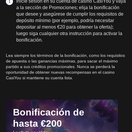
Inicie sesión en su cuenta de casino CasiYou y vaya
a la sección de Promociones; elija la bonificación
que desee y asegúrese de cumplir los requisitos de
depósito mínimo (por ejemplo, podría necesitar
depositar al menos €20 para obtener la oferta);
luego siga cualquier otra instrucción para activar la
bonificación.
Lea siempre los términos de la bonificación, como los requisitos
de apuesta o las ganancias máximas, para sacar el máximo
partido a sus créditos promocionales. Nunca se perderá la
oportunidad de obtener nuevas recompensas en el casino
CasiYou si mantiene su cuenta lista.
Bonificación de
hasta €200