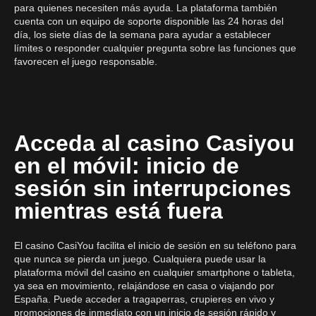
para quienes necesiten más ayuda. La plataforma también
cuenta con un equipo de soporte disponible las 24 horas del
día, los siete días de la semana para ayudar a establecer
límites o responder cualquier pregunta sobre las funciones que
favorecen el juego responsable.
Acceda al casino Casiyou
en el móvil: inicio de
sesión sin interrupciones
mientras está fuera
El casino CasiYou facilita el inicio de sesión en su teléfono para
que nunca se pierda un juego. Cualquiera puede usar la
plataforma móvil del casino en cualquier smartphone o tableta,
ya sea en movimiento, relajándose en casa o viajando por
España. Puede acceder a tragaperras, crupieres en vivo y
promociones de inmediato con un inicio de sesión rápido y