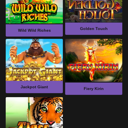
Golden Dragon
Wild Wild Riches
Jackpot Giant
Fiery Kirin