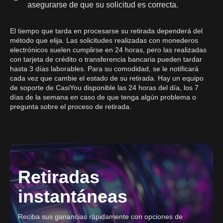
asegurarse de que su solicitud es correcta.
El tiempo que tarda en procesarse su retirada dependerá del
método que elija. Las solicitudes realizadas con monederos
electrónicos suelen cumplirse en 24 horas, pero las realizadas
con tarjeta de crédito o transferencia bancaria pueden tardar
hasta 3 días laborables. Para su comodidad, se le notificará
cada vez que cambie el estado de su retirada. Hay un equipo
de soporte de CasiYou disponible las 24 horas del día, los 7
días de la semana en caso de que tenga algún problema o
pregunta sobre el proceso de retirada.
Retiradas
instantáneas
Reciba sus ganancias rápidamente con opciones de