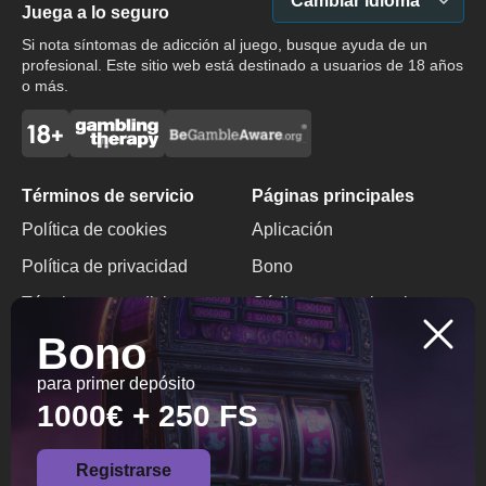
Cambiar idioma
Juega a lo seguro
Si nota síntomas de adicción al juego, busque ayuda de un
profesional. Este sitio web está destinado a usuarios de 18 años
o más.
Términos de servicio
Páginas principales
Política de cookies
Aplicación
Política de privacidad
Bono
Términos y condiciones
Código promocional
Bono
Juego responsable
Bono sin depósito
para primer depósito
Contactos
1000€ + 250 FS
+357 76 819219
info@casiyou.net
Registrarse