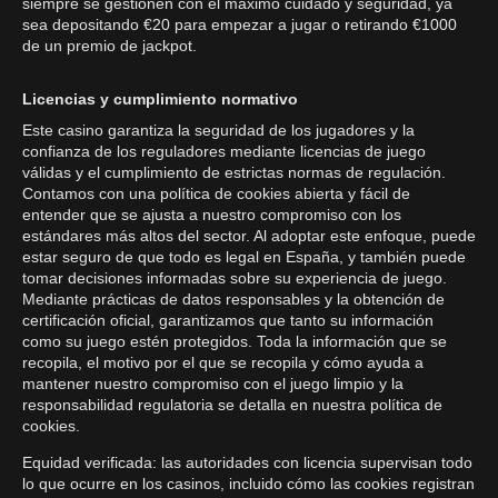
siempre se gestionen con el máximo cuidado y seguridad, ya
sea depositando €20 para empezar a jugar o retirando €1000
de un premio de jackpot.
Licencias y cumplimiento normativo
Este casino garantiza la seguridad de los jugadores y la
confianza de los reguladores mediante licencias de juego
válidas y el cumplimiento de estrictas normas de regulación.
Contamos con una política de cookies abierta y fácil de
entender que se ajusta a nuestro compromiso con los
estándares más altos del sector. Al adoptar este enfoque, puede
estar seguro de que todo es legal en España, y también puede
tomar decisiones informadas sobre su experiencia de juego.
Mediante prácticas de datos responsables y la obtención de
certificación oficial, garantizamos que tanto su información
como su juego estén protegidos. Toda la información que se
recopila, el motivo por el que se recopila y cómo ayuda a
mantener nuestro compromiso con el juego limpio y la
responsabilidad regulatoria se detalla en nuestra política de
cookies.
Equidad verificada: las autoridades con licencia supervisan todo
lo que ocurre en los casinos, incluido cómo las cookies registran