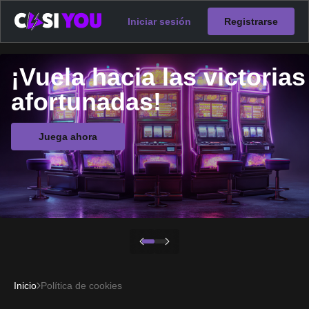
Iniciar sesión
Registrarse
¡Vuela hacia las victorias
afortunadas!
Juega ahora
Inicio
Política de cookies