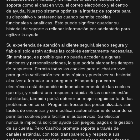
soporte como el chat en vivo, el correo electrónico y el centro
de ayuda. Nuestro sistema optimiza la interfaz de soporte para
su dispositivo y preferencias cuando permite cookies
funcionales y analíticas. Esto puede significar guardar su
historial de soporte o rellenar información por adelantado para
agilizar la ayuda.
Su experiencia de atención al cliente seguirá siendo segura y
fiable si solo están activas las cookies estrictamente necesarias.
Sin embargo, es posible que no pueda acceder a algunas
funciones y personalizaciones, lo que podría alargar los tiempos
de respuesta. Permita todas las cookies para el chat en vivo
para que la verificación sea más rápida y pueda ver su historial
al volver a formular una pregunta. El soporte por correo
electrónico está disponible independientemente de las cookies
que elija, y recibirá una respuesta rápida. Si las cookies están
habilitadas, también podrá obtener un mejor seguimiento de los
problemas en curso. Preguntas frecuentes personalizadas: son
fáciles de encontrar y se modifican automáticamente cuando se
permiten cookies para facilitar el autoservicio. Su elección
nunca le impedirá solicitar ayuda con juegos, pagos o la gestión
de su cuenta. Pero CasiYou promete soporte a través de
canales estándar, con total transparencia y respeto a sus