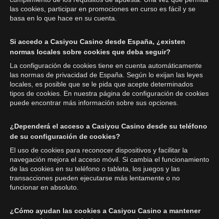
las cookies, participar en promociones en curso es fácil y se
basa en lo que hace en su cuenta.
Si accedo a Casiyou Casino desde España, ¿existen
normas locales sobre cookies que deba seguir?
La configuración de cookies tiene en cuenta automáticamente
las normas de privacidad de España. Según lo exijan las leyes
locales, es posible que se le pida que acepte determinados
tipos de cookies. En nuestra página de configuración de cookies
puede encontrar más información sobre sus opciones.
¿Dependerá el acceso a Casiyou Casino desde su teléfono
de su configuración de cookies?
El uso de cookies para reconocer dispositivos y facilitar la
navegación mejora el acceso móvil. Si cambia el funcionamiento
de las cookies en su teléfono o tableta, los juegos y las
transacciones pueden ejecutarse más lentamente o no
funcionar en absoluto.
¿Cómo ayudan las cookies a Casiyou Casino a mantener