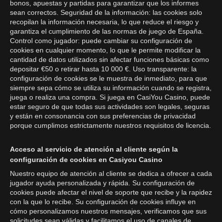
bonos, apuestas y partidas para garantizar que los informes
sean correctos. Seguridad de la información: las cookies solo
recopilan la información necesaria, lo que reduce el riesgo y
garantiza el cumplimiento de las normas de juego de España.
Control como jugador: puede cambiar su configuración de
cookies en cualquier momento, lo que le permite modificar la
cantidad de datos utilizados sin afectar funciones básicas como
depositar €50 o retirar hasta 10 000 €. Uso transparente: la
configuración de cookies se le muestra de inmediato, para que
siempre sepa cómo se utiliza su información cuando se registra,
juega o realiza una compra. Si juega en CasiYou Casino, puede
estar seguro de que todas sus actividades son legales, seguras
y están en consonancia con sus preferencias de privacidad
porque cumplimos estrictamente nuestros requisitos de licencia.
Acceso al servicio de atención al cliente según la
configuración de cookies en Casiyou Casino
Nuestro equipo de atención al cliente se dedica a ofrecer a cada
jugador ayuda personalizada y rápida. Su configuración de
cookies puede afectar el nivel de soporte que recibe y la rapidez
con la que lo recibe. Su configuración de cookies influye en
cómo personalizamos nuestros mensajes, verificamos que sus
solicitudes sean válidas y facilitamos el uso de canales de