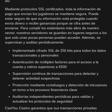
así.
Mediante protocolos SSL certificados, toda la información de
pago que envían los jugadores se mantiene segura. Puede
estar seguro de que su información está protegida cuando
envía dinero o recibe ganancias porque se cifra antes de
enviarse. Para cumplir los estándares más altos de nuestro
sector, nuestros servidores se guardan en lugares seguros a los
que solo unas pocas personas pueden acceder. Además, se
supervisan y auditan periódicamente.
Implementado cifrado SSL de 256 bits para todos los datos
transaccionales y personales
Autenticación de múltiples factores para el acceso a la
cuenta y retiros superiores a €500
Supervisión continua de transacciones para detectar y
detener actividad sospechosa
Protección mediante cortafuegos y detección de intrusiones
en torno a los procesos financieros clave
Auditorías independientes periódicas para validar y
actualizar los protocolos de seguridad
CasiYou Casino garantiza que sus transacciones privadas