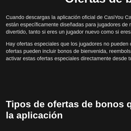
Cuando descargas la aplicación oficial de CasiYou C
están específicamente diseñadas para jugadores de 
divertido, tanto si eres un jugador nuevo como si eres
Hay ofertas especiales que los jugadores no pueden c
ofertas pueden incluir bonos de bienvenida, reembols
activar estas ofertas especiales directamente desde tu
Tipos de ofertas de bonos 
la aplicación