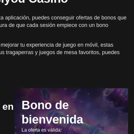
a aplicación, puedes conseguir ofertas de bonos que
gura de que cada sesión empiece con un bono
mejorar tu experiencia de juego en móvil, estas
tus tragaperras y juegos de mesa favoritos, puedes
Bono de
 en
bienvenida
La oferta es válida: