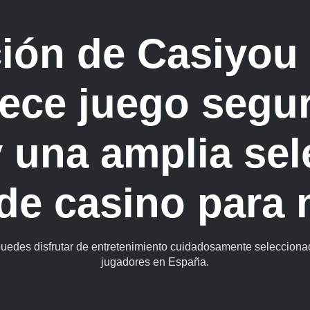
ción de Casiyou
ece juego seguro
y una amplia sel
de casino para 
 puedes disfrutar de entretenimiento cuidadosamente seleccion
jugadores en España.