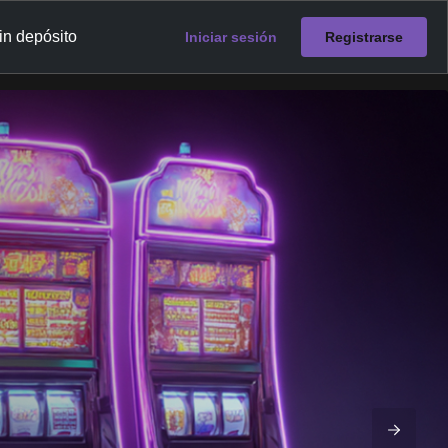
in depósito
Iniciar sesión
Registrarse