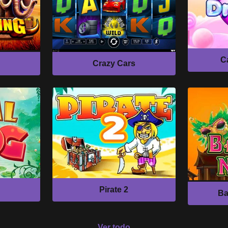
C
Crazy Cars
g
g
Pirate 2
Ba
Ver todo