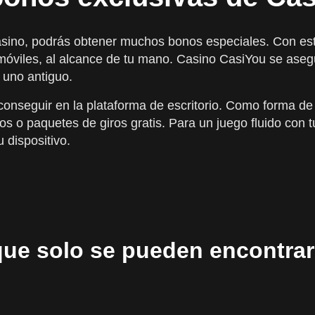
asino, podrás obtener muchos bonos especiales. Con est
móviles, al alcance de tu mano. Casino CasiYou se ase
 uno antiguo.
onseguir en la plataforma de escritorio. Como forma de 
os o paquetes de giros gratis. Para un juego fluido con 
 dispositivo.
que solo se pueden encontrar