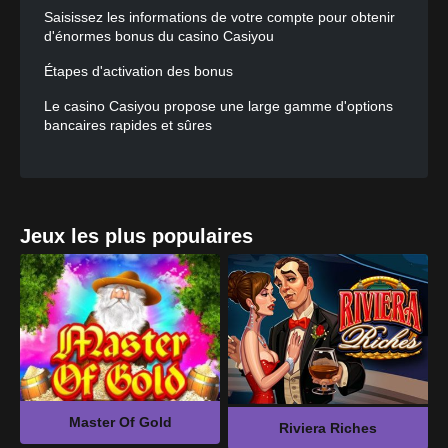
Saisissez les informations de votre compte pour obtenir
d'énormes bonus du casino Casiyou
Étapes d'activation des bonus
Le casino Casiyou propose une large gamme d'options
bancaires rapides et sûres
Options de paiement et délais de traitement
Comment effectuer un retrait
Limites de compte et fonctionnalités de jeu responsable
Jeux les plus populaires
de Casiyou
Établissement de limites et accès aux outils de jeu
responsable
Accédez au casino Casiyou sur mobile — connexion
fluide pendant vos déplacements
FAQ
Master Of Gold
Riviera Riches