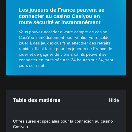
Les joueurs de France peuvent se
connecter au casino Casiyou en
toute sécurité et instantanément
Vous pouvez accéder à votre compte de casino
CasiYou immédiatement pour vérifier votre solde,
jouer à des jeux exclusifs et effectuer des retraits
rapides. Il est facile pour les joueurs de France de
jouer et de gagner de vrais € car ils peuvent se
connecter en toute sécurité 24 heures sur 24, sept
jours sur sept.
Table des matières
Hide
Offres sûres et spéciales pour la connexion au casino
Casiyou