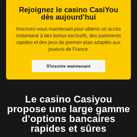
Rejoignez le casino CasiYou
dès aujourd'hui
Inscrivez-vous maintenant pour obtenir un accès
instantané à des bonus exclusifs, des paiements
rapides et des jeux de premier plan adaptés aux
joueurs de France.
S'inscrire maintenant
Le casino Casiyou
propose une large gamme
d'options bancaires
rapides et sûres