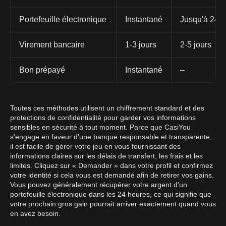
Portefeuille électronique
Instantané
Jusqu'à 24 
Virement bancaire
1-3 jours
2-5 jours
Bon prépayé
Instantané
–
Toutes ces méthodes utilisent un chiffrement standard et des
protections de confidentialité pour garder vos informations
sensibles en sécurité à tout moment. Parce que CasiYou
s'engage en faveur d'une banque responsable et transparente,
il est facile de gérer votre jeu en vous fournissant des
informations claires sur les délais de transfert, les frais et les
limites. Cliquez sur « Demander » dans votre profil et confirmez
votre identité si cela vous est demandé afin de retirer vos gains.
Vous pouvez généralement récupérer votre argent d'un
portefeuille électronique dans les 24 heures, ce qui signifie que
votre prochain gros gain pourrait arriver exactement quand vous
en avez besoin.