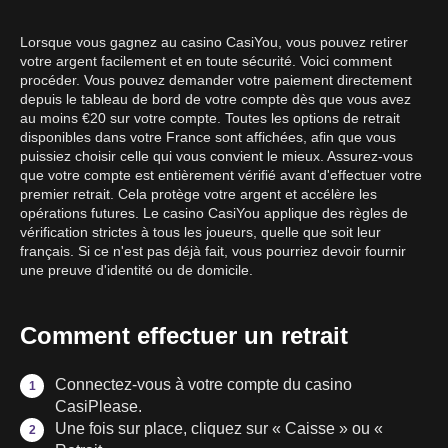
Lorsque vous gagnez au casino CasiYou, vous pouvez retirer
votre argent facilement et en toute sécurité. Voici comment
procéder. Vous pouvez demander votre paiement directement
depuis le tableau de bord de votre compte dès que vous avez
au moins €20 sur votre compte. Toutes les options de retrait
disponibles dans votre France sont affichées, afin que vous
puissiez choisir celle qui vous convient le mieux. Assurez-vous
que votre compte est entièrement vérifié avant d'effectuer votre
premier retrait. Cela protège votre argent et accélère les
opérations futures. Le casino CasiYou applique des règles de
vérification strictes à tous les joueurs, quelle que soit leur
français. Si ce n'est pas déjà fait, vous pourriez devoir fournir
une preuve d'identité ou de domicile.
Comment effectuer un retrait
Connectez-vous à votre compte du casino
CasiPlease.
Une fois sur place, cliquez sur « Caisse » ou «