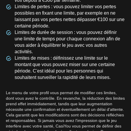
vos dépôts à €300 par semaine.
Limites de pertes : vous pouvez limiter vos pertes
possibles en fixant une limite, par exemple en ne
laissant pas vos pertes nettes dépasser €100 sur une
certaine période.
Limites de durée de session : vous pouvez définir
une limite de temps pour chaque connexion afin de
vous aider à équilibrer le jeu avec vos autres
activités.
Limites de mises : définissez une limite sur le
montant que vous pouvez miser sur une certaine
période. C'est idéal pour les personnes qui
souhaitent surveiller la rapidité de leurs mises.
Le menu de votre profil vous permet de modifier ces limites,
dont vous avez le contrôle. En revanche, la réduction des limites
prend effet immédiatement, tandis que leur augmentation
nécessite une confirmation et éventuellement un délai d'attente.
Cela garantit que les modifications sont des décisions réfléchies
et responsables. Si jamais vous avez l'impression que le jeu
interfère avec votre santé, CasiYou vous permet de définir des