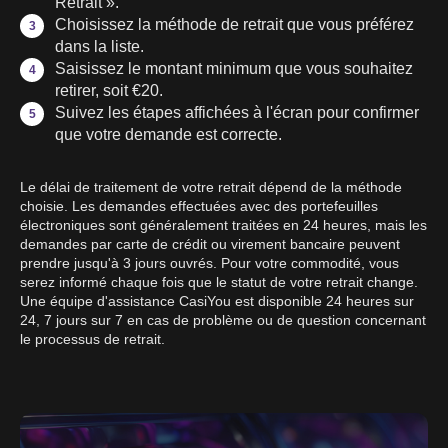
Retrait ».
Choisissez la méthode de retrait que vous préférez
dans la liste.
Saisissez le montant minimum que vous souhaitez
retirer, soit €20.
Suivez les étapes affichées à l'écran pour confirmer
que votre demande est correcte.
Le délai de traitement de votre retrait dépend de la méthode
choisie. Les demandes effectuées avec des portefeuilles
électroniques sont généralement traitées en 24 heures, mais les
demandes par carte de crédit ou virement bancaire peuvent
prendre jusqu'à 3 jours ouvrés. Pour votre commodité, vous
serez informé chaque fois que le statut de votre retrait change.
Une équipe d'assistance CasiYou est disponible 24 heures sur
24, 7 jours sur 7 en cas de problème ou de question concernant
le processus de retrait.