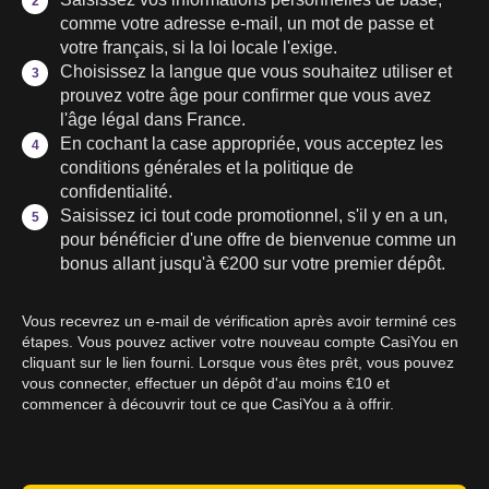
comme votre adresse e-mail, un mot de passe et
votre français, si la loi locale l'exige.
Choisissez la langue que vous souhaitez utiliser et
prouvez votre âge pour confirmer que vous avez
l'âge légal dans France.
En cochant la case appropriée, vous acceptez les
conditions générales et la politique de
confidentialité.
Saisissez ici tout code promotionnel, s'il y en a un,
pour bénéficier d'une offre de bienvenue comme un
bonus allant jusqu'à €200 sur votre premier dépôt.
Vous recevrez un e-mail de vérification après avoir terminé ces
étapes. Vous pouvez activer votre nouveau compte CasiYou en
cliquant sur le lien fourni. Lorsque vous êtes prêt, vous pouvez
vous connecter, effectuer un dépôt d'au moins €10 et
commencer à découvrir tout ce que CasiYou a à offrir.