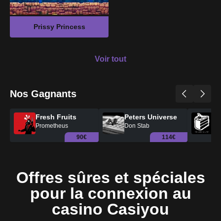
Prissy Princess
Voir tout
Nos Gagnants
Fresh Fruits
Peters Universe
Ha
Prometheus
Don Stab
Te
90€
114€
Offres sûres et spéciales
pour la connexion au
casino Casiyou