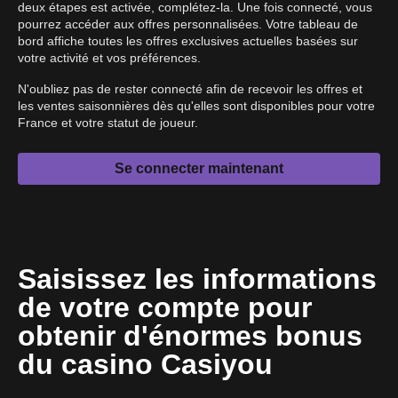
deux étapes est activée, complétez-la. Une fois connecté, vous
pourrez accéder aux offres personnalisées. Votre tableau de
bord affiche toutes les offres exclusives actuelles basées sur
votre activité et vos préférences.
N'oubliez pas de rester connecté afin de recevoir les offres et
les ventes saisonnières dès qu'elles sont disponibles pour votre
France et votre statut de joueur.
Se connecter maintenant
Saisissez les informations
de votre compte pour
obtenir d'énormes bonus
du casino Casiyou