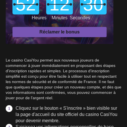
52
12
29
Heures
Minutes
Secondes
Réclamer le bonus
Le casino CasiYou permet aux nouveaux joueurs de
commencer à jouer immédiatement en proposant des étapes
d'inscription rapides et simples. Le processus d'inscription
simplifié est conçu pour être facile à utiliser tout en respectant
les normes de sécurité et de conformité de France. Il ne faut
que quelques étapes pour créer un nouveau compte, et dès que
vos informations sont confirmées, vous pouvez commencer à
jouer pour de l'argent réel.
Cliquez sur le bouton « S'inscrire » bien visible sur
la page d'accueil du site officiel du casino CasiYou
pour devenir membre.
Saisissez vos informations personnelles de base,