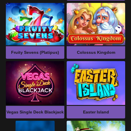
Fruity Sevens (Platipus)
Colossus Kingdom
Vegas Single Deck Blackjack
Easter Island