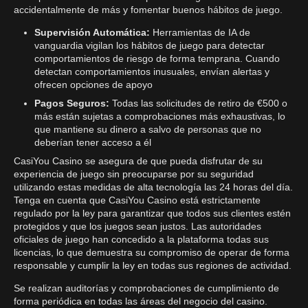
accidentalmente de más y fomentar buenos hábitos de juego.
Supervisión Automática:
Herramientas de IA de
vanguardia vigilan los hábitos de juego para detectar
comportamientos de riesgo de forma temprana. Cuando
detectan comportamientos inusuales, envían alertas y
ofrecen opciones de apoyo
Pagos Seguros:
Todas las solicitudes de retiro de €500 o
más están sujetas a comprobaciones más exhaustivas, lo
que mantiene su dinero a salvo de personas que no
deberían tener acceso a él
CasiYou Casino se asegura de que pueda disfrutar de su
experiencia de juego sin preocuparse por su seguridad
utilizando estas medidas de alta tecnología las 24 horas del día.
Tenga en cuenta que CasiYou Casino está estrictamente
regulado por la ley para garantizar que todos sus clientes estén
protegidos y que los juegos sean justos. Las autoridades
oficiales de juego han concedido a la plataforma todas sus
licencias, lo que demuestra su compromiso de operar de forma
responsable y cumplir la ley en todas sus regiones de actividad.
Se realizan auditorías y comprobaciones de cumplimiento de
forma periódica en todas las áreas del negocio del casino.