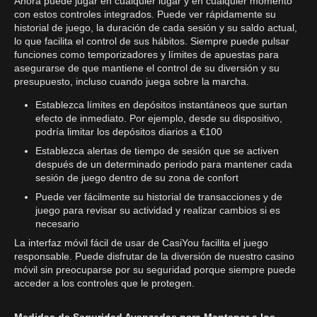
Ahora puede jugar en cualquier lugar y en cualquier momento
con estos controles integrados. Puede ver rápidamente su
historial de juego, la duración de cada sesión y su saldo actual,
lo que facilita el control de sus hábitos. Siempre puede pulsar
funciones como temporizadores y límites de apuestas para
asegurarse de que mantiene el control de su diversión y su
presupuesto, incluso cuando juega sobre la marcha.
Establezca límites en depósitos instantáneos que surtan
efecto de inmediato. Por ejemplo, desde su dispositivo,
podría limitar los depósitos diarios a €100
Establezca alertas de tiempo de sesión que se activen
después de un determinado periodo para mantener cada
sesión de juego dentro de su zona de confort
Puede ver fácilmente su historial de transacciones y de
juego para revisar su actividad y realizar cambios si es
necesario
La interfaz móvil fácil de usar de CasiYou facilita el juego
responsable. Puede disfrutar de la diversión de nuestro casino
móvil sin preocuparse por su seguridad porque siempre puede
acceder a los controles que le protegen.