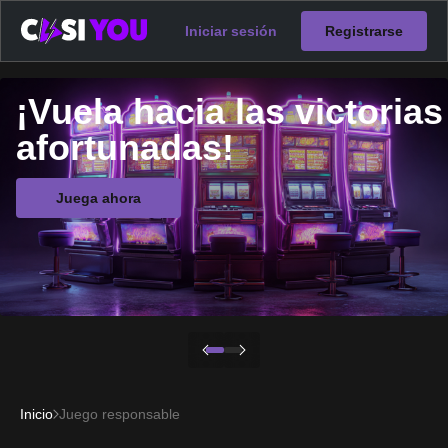
Iniciar sesión
Registrarse
¡Vuela hacia las victorias
afortunadas!
Juega ahora
Inicio
Juego responsable