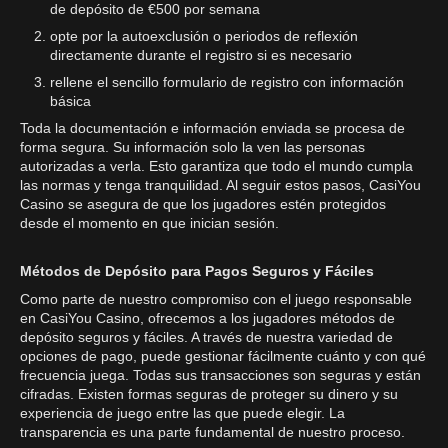
de depósito de €500 por semana
opte por la autoexclusión o periodos de reflexión
directamente durante el registro si es necesario
rellene el sencillo formulario de registro con información
básica
Toda la documentación e información enviada se procesa de
forma segura. Su información solo la ven las personas
autorizadas a verla. Esto garantiza que todo el mundo cumpla
las normas y tenga tranquilidad. Al seguir estos pasos, CasiYou
Casino se asegura de que los jugadores estén protegidos
desde el momento en que inician sesión.
Métodos de Depósito para Pagos Seguros y Fáciles
Como parte de nuestro compromiso con el juego responsable
en CasiYou Casino, ofrecemos a los jugadores métodos de
depósito seguros y fáciles. A través de nuestra variedad de
opciones de pago, puede gestionar fácilmente cuánto y con qué
frecuencia juega. Todas sus transacciones son seguras y están
cifradas. Existen formas seguras de proteger su dinero y su
experiencia de juego entre las que puede elegir. La
transparencia es una parte fundamental de nuestro proceso.