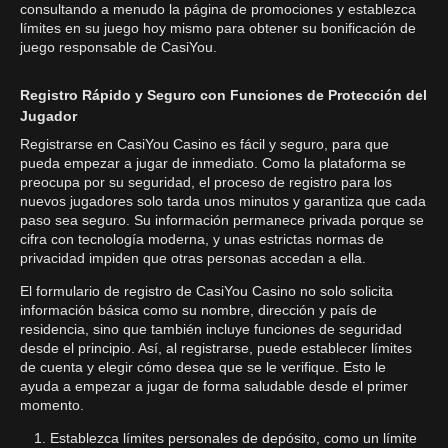
consultando a menudo la página de promociones y establezca
límites en su juego hoy mismo para obtener su bonificación de
juego responsable de CasiYou.
Registro Rápido y Seguro con Funciones de Protección del
Jugador
Registrarse en CasiYou Casino es fácil y seguro, para que
pueda empezar a jugar de inmediato. Como la plataforma se
preocupa por su seguridad, el proceso de registro para los
nuevos jugadores solo tarda unos minutos y garantiza que cada
paso sea seguro. Su información permanece privada porque se
cifra con tecnología moderna, y unas estrictas normas de
privacidad impiden que otras personas accedan a ella.
El formulario de registro de CasiYou Casino no solo solicita
información básica como su nombre, dirección y país de
residencia, sino que también incluye funciones de seguridad
desde el principio. Así, al registrarse, puede establecer límites
de cuenta y elegir cómo desea que se le verifique. Esto le
ayuda a empezar a jugar de forma saludable desde el primer
momento.
Establezca límites personales de depósito, como un límite