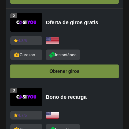
2
Oferta de giros gratis
4.8
/5
Curazao
Instantáneo
Obtener giros
3
Bono de recarga
4.7
/5