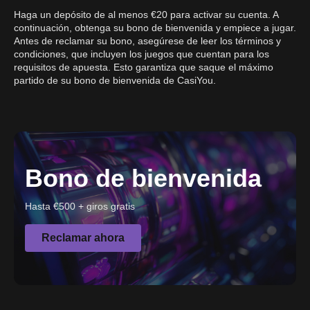
Haga un depósito de al menos €20 para activar su cuenta. A
continuación, obtenga su bono de bienvenida y empiece a jugar.
Antes de reclamar su bono, asegúrese de leer los términos y
condiciones, que incluyen los juegos que cuentan para los
requisitos de apuesta. Esto garantiza que saque el máximo
partido de su bono de bienvenida de CasiYou.
Bono de bienvenida
Hasta €500 + giros gratis
Reclamar ahora