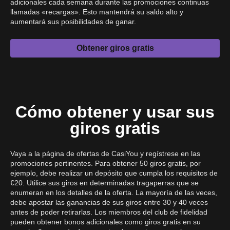
adicionales cada semana durante las promociones continuas
llamadas «recargas». Esto mantendrá su saldo alto y
aumentará sus posibilidades de ganar.
Obtener giros gratis
Cómo obtener y usar sus
giros gratis
Vaya a la página de ofertas de CasiYou y regístrese en las
promociones pertinentes. Para obtener 50 giros gratis, por
ejemplo, debe realizar un depósito que cumpla los requisitos de
€20. Utilice sus giros en determinadas tragaperras que se
enumeran en los detalles de la oferta. La mayoría de las veces,
debe apostar las ganancias de sus giros entre 30 y 40 veces
antes de poder retirarlas. Los miembros del club de fidelidad
pueden obtener bonos adicionales como giros gratis en su