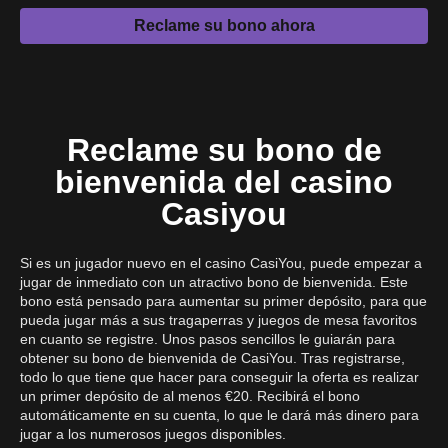
Reclame su bono ahora
Reclame su bono de
bienvenida del casino
Casiyou
Si es un jugador nuevo en el casino CasiYou, puede empezar a
jugar de inmediato con un atractivo bono de bienvenida. Este
bono está pensado para aumentar su primer depósito, para que
pueda jugar más a sus tragaperras y juegos de mesa favoritos
en cuanto se registre. Unos pasos sencillos le guiarán para
obtener su bono de bienvenida de CasiYou. Tras registrarse,
todo lo que tiene que hacer para conseguir la oferta es realizar
un primer depósito de al menos €20. Recibirá el bono
automáticamente en su cuenta, lo que le dará más dinero para
jugar a los numerosos juegos disponibles.