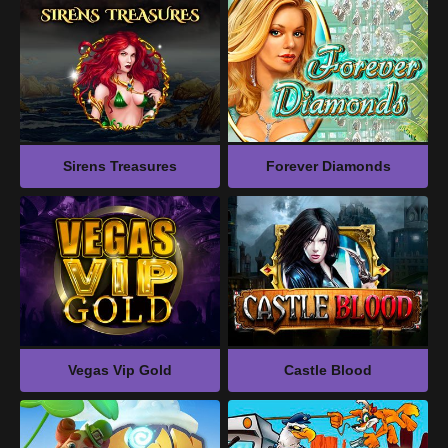
Sirens Treasures
Forever Diamonds
Vegas Vip Gold
Castle Blood