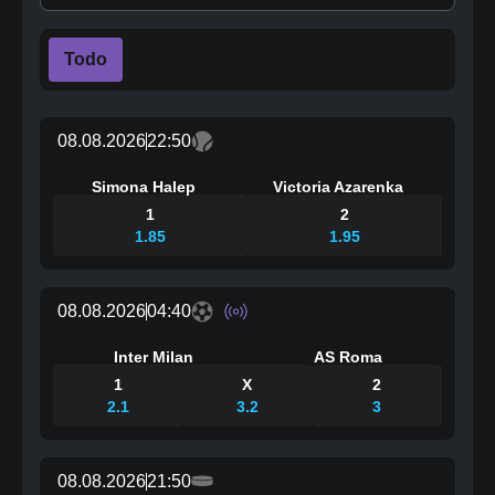
Todo
08.08.2026
22:50
Simona Halep
Victoria Azarenka
1
2
1.85
1.95
08.08.2026
04:40
Inter Milan
AS Roma
1
X
2
2.1
3.2
3
08.08.2026
21:50