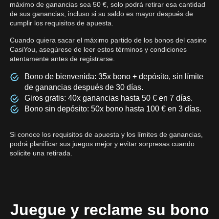
máximo de ganancias sea 50 €, solo podrá retirar esa cantidad
de sus ganancias, incluso si su saldo es mayor después de
cumplir los requisitos de apuesta.
Cuando quiera sacar el máximo partido de los bonos del casino
CasiYou, asegúrese de leer estos términos y condiciones
atentamente antes de registrarse.
Bono de bienvenida: 35x bono + depósito, sin límite
de ganancias después de 30 días.
Giros gratis: 40x ganancias hasta 50 € en 7 días.
Bono sin depósito: 50x bono hasta 100 € en 3 días.
Si conoce los requisitos de apuesta y los límites de ganancias,
podrá planificar sus juegos mejor y evitar sorpresas cuando
solicite una retirada.
Juegue y reclame su bono