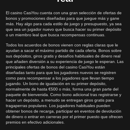
El casino CasiYou cuenta con una gran selección de ofertas de
bonos y promociones diseñadas para que juegue más y gane
más. Hay algo para cada estilo de juego y presupuesto, ya sea
que sea un jugador nuevo que busca hacer su primer depósito
o un miembro leal que busca recompensas continuas.
Todos los acuerdos de bonos vienen con reglas claras que le
ayudan a sacar el máximo partido de cada oferta. Bonos sobre
sus depósitos, giros gratis y desafíos habituales de dinero real
que añaden diversión a su experiencia de juego le esperan. Las
principales ofertas de bonos del casino CasiYou están
diseñadas tanto para que los jugadores nuevos se registren
como para recompensar a los jugadores que llevan tiempo
jugando. Un bono de igualación en su primer depósito,
normalmente de hasta €500 o más, forma una gran parte del
paquete de bienvenida. Como bono adicional tras registrarse y
hacer un depósito, a menudo se entregan giros gratis para
tragaperras populares. Los jugadores habituales pueden
obtener bonos de recarga, participar en eventos de devolución
de dinero o entrar en carreras por el primer puesto que ofrecen
premios en efectivo adicionales.