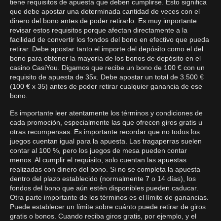
tiene requisitos de apuesta que deben cumplirse. Esto significa
que debe apostar una determinada cantidad de veces con el
dinero del bono antes de poder retirarlo. Es muy importante
revisar estos requisitos porque afectan directamente a la
facilidad de convertir los fondos del bono en efectivo que pueda
retirar. Debe apostar tanto el importe del depósito como el del
bono para obtener la mayoría de los bonos de depósito en el
casino CasiYou. Digamos que recibe un bono de 100 € con un
requisito de apuesta de 35x. Debe apostar un total de 3.500 €
(100 € x 35) antes de poder retirar cualquier ganancia de ese
bono.
Es importante leer atentamente los términos y condiciones de
cada promoción, especialmente las que ofrecen giros gratis u
otras recompensas. Es importante recordar que no todos los
juegos cuentan igual para la apuesta. Las tragaperras suelen
contar al 100 %, pero los juegos de mesa pueden contar
menos. Al cumplir el requisito, solo cuentan las apuestas
realizadas con dinero del bono. Si no se completa la apuesta
dentro del plazo establecido (normalmente 7 o 14 días), los
fondos del bono que aún estén disponibles pueden caducar.
Otra parte importante de los términos es el límite de ganancias.
Puede establecer un límite sobre cuánto puede retirar de giros
gratis o bonos. Cuando reciba giros gratis, por ejemplo, y el