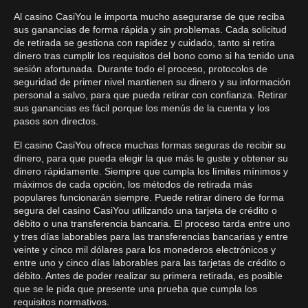
Al casino CasiYou le importa mucho asegurarse de que reciba
sus ganancias de forma rápida y sin problemas. Cada solicitud
de retirada se gestiona con rapidez y cuidado, tanto si retira
dinero tras cumplir los requisitos del bono como si ha tenido una
sesión afortunada. Durante todo el proceso, protocolos de
seguridad de primer nivel mantienen su dinero y su información
personal a salvo, para que pueda retirar con confianza. Retirar
sus ganancias es fácil porque los menús de la cuenta y los
pasos son directos.
El casino CasiYou ofrece muchas formas seguras de recibir su
dinero, para que pueda elegir la que más le guste y obtener su
dinero rápidamente. Siempre que cumpla los límites mínimos y
máximos de cada opción, los métodos de retirada más
populares funcionarán siempre. Puede retirar dinero de forma
segura del casino CasiYou utilizando una tarjeta de crédito o
débito o una transferencia bancaria. El proceso tarda entre uno
y tres días laborables para las transferencias bancarias y entre
veinte y cinco mil dólares para los monederos electrónicos y
entre uno y cinco días laborables para las tarjetas de crédito o
débito. Antes de poder realizar su primera retirada, es posible
que se le pida que presente una prueba que cumpla los
requisitos normativos.