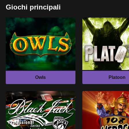
Giochi principali
Accedi al Casinò Casiyou su dispositivi mobili: accesso 
FAQ
Owls
Platoon