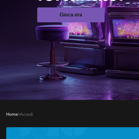
Gioca ora
Home
Accedi