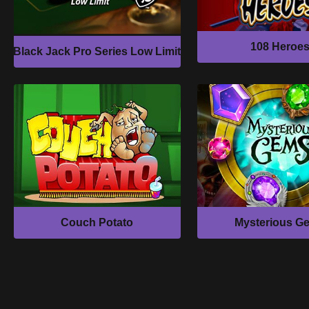
108 Heroe
Black Jack Pro Series Low Limit
Couch Potato
Mysterious G