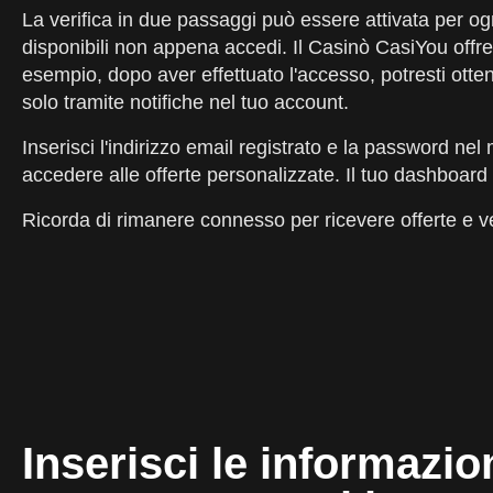
La verifica in due passaggi può essere attivata per o
disponibili non appena accedi. Il Casinò CasiYou offre 
esempio, dopo aver effettuato l'accesso, potresti otten
solo tramite notifiche nel tuo account.
Inserisci l'indirizzo email registrato e la password nel
accedere alle offerte personalizzate. Il tuo dashboard m
Ricorda di rimanere connesso per ricevere offerte e ve
Inserisci le informazio