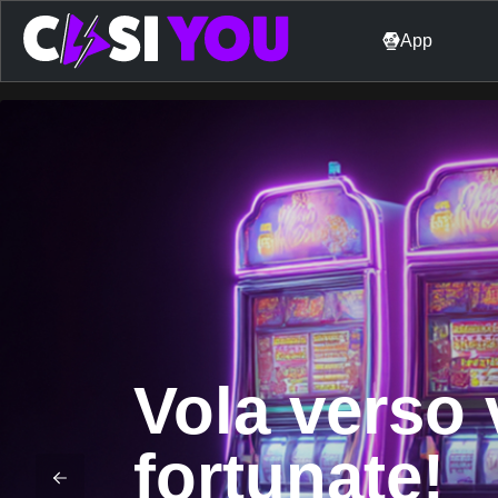
App
Vola verso 
fortunate!