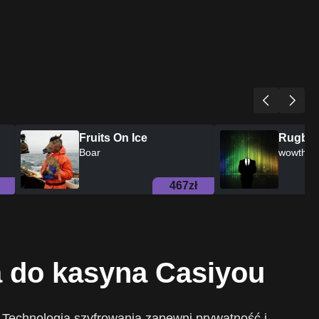
Fruits On Ice
Rugby 
Boar
wowthats
467zł
ia do kasyna Casiyou
. Technologia szyfrowania zapewni prywatność i