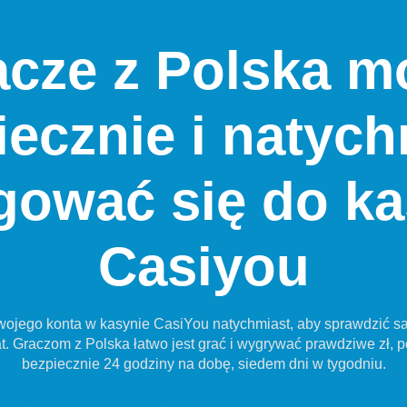
acze z Polska m
iecznie i natych
gować się do k
Casiyou
ojego konta w kasynie CasiYou natychmiast, aby sprawdzić sal
. Graczom z Polska łatwo jest grać i wygrywać prawdziwe zł,
bezpiecznie 24 godziny na dobę, siedem dni w tygodniu.