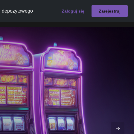
u depozytowego
Zaloguj się
Zarejestruj