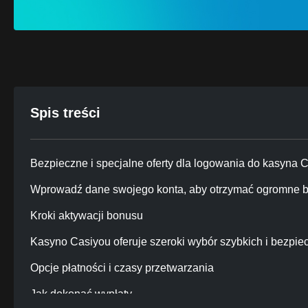
Spis treści
Bezpieczne i specjalne oferty dla logowania do kasyna 
Wprowadź dane swojego konta, aby otrzymać ogromne b
Kroki aktywacji bonusu
Kasyno Casiyou oferuje szeroki wybór szybkich i bezpi
Opcje płatności i czasy przetwarzania
Jak dokonać wypłaty