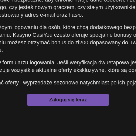
go, czy jesteś nowym graczem, czy stałym użytkownikie
estrowany adres e-mail oraz hasło.
dym logowaniu dla osób, które chcą dodatkowego bezp
aniu. Kasyno CasiYou często oferuje specjalne bonusy o
waniu możesz otrzymać bonus do zł200 dopasowany do T
e.
 formularzu logowania. Jeśli weryfikacja dwuetapowa je
uje wszystkie aktualne oferty ekskluzywne, które są opa
oferty i wyprzedaże sezonowe natychmiast po ich pojaw
Zaloguj się teraz