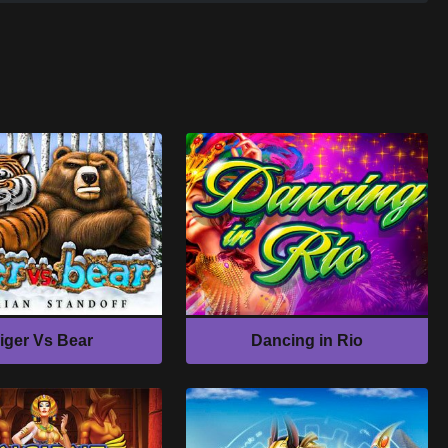
iger Vs Bear
Dancing in Rio