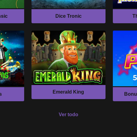
ssic
Dice Tronic
T
Emerald King
s
Bonu
Ver todo