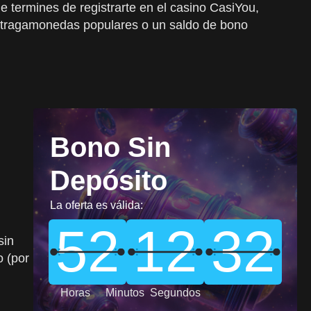
 termines de registrarte en el casino CasiYou,
en tragamonedas populares o un saldo de bono
Bono Sin
Depósito
La oferta es válida:
52
12
30
sin
o (por
Horas
Minutos
Segundos