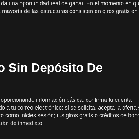
 da una oportunidad real de ganar. En el momento en que
 mayoría de las estructuras consisten en giros gratis 
 Sin Depósito De
oporcionando información básica; confirma tu cuenta
 a tu correo electrónico; si se solicita, acepta la oferta 
 como inicies sesión; tus giros gratis o créditos de bon
arán de inmediato.
dique en tu mensaje de bienvenida.