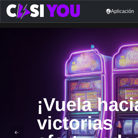
Aplicación
¡Vuela haci
victorias