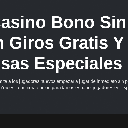
asino Bono Sin
 Giros Gratis Y
as Especiales
mite a los jugadores nuevos empezar a jugar de inmediato sin p
You es la primera opción para tantos español jugadores en Es