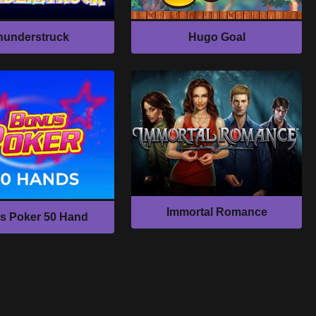
hunderstruck
Hugo Goal
Immortal Romance
s Poker 50 Hand