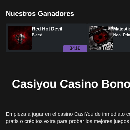
Nuestros Ganadores
Unicorn Grove
Red Hot
Finisher
Bleed
68€
Casiyou Casino Bono 
Empieza a jugar en el casino CasiYou de inmediato co
gratis o créditos extra para probar los mejores juegos