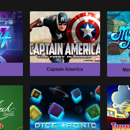
h
Captain America
Mer