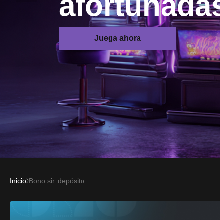
afortunada
Juega ahora
Inicio
Bono sin depósito