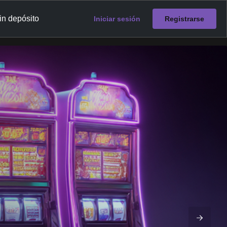
in depósito
Iniciar sesión
Registrarse