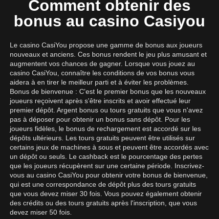
Comment obtenir des
bonus au casino Casiyou
Le casino CasiYou propose une gamme de bonus aux joueurs
nouveaux et anciens. Ces bonus rendent le jeu plus amusant et
augmentent vos chances de gagner. Lorsque vous jouez au
casino CasiYou, connaître les conditions de vos bonus vous
aidera à en tirer le meilleur parti et à éviter les problèmes.
Bonus de bienvenue : C'est le premier bonus que les nouveaux
joueurs reçoivent après s'être inscrits et avoir effectué leur
premier dépôt. Argent bonus ou tours gratuits que vous n'avez
pas à déposer pour obtenir un bonus sans dépôt. Pour les
joueurs fidèles, le bonus de rechargement est accordé sur les
dépôts ultérieurs. Les tours gratuits peuvent être utilisés sur
certains jeux de machines à sous et peuvent être accordés avec
un dépôt ou seuls. Le cashback est le pourcentage des pertes
que les joueurs récupèrent sur une certaine période. Inscrivez-
vous au casino CasiYou pour obtenir votre bonus de bienvenue,
qui est une correspondance de dépôt plus des tours gratuits
que vous devez miser 30 fois. Vous pouvez également obtenir
des crédits ou des tours gratuits après l'inscription, que vous
devez miser 50 fois.