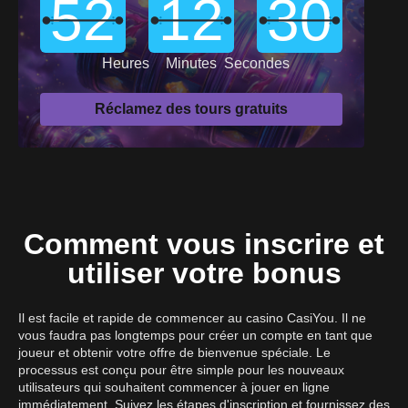
52
12
28
Heures
Minutes
Secondes
Réclamez des tours gratuits
Comment vous inscrire et
utiliser votre bonus
Il est facile et rapide de commencer au casino CasiYou. Il ne
vous faudra pas longtemps pour créer un compte en tant que
joueur et obtenir votre offre de bienvenue spéciale. Le
processus est conçu pour être simple pour les nouveaux
utilisateurs qui souhaitent commencer à jouer en ligne
immédiatement. Suivez les étapes d'inscription et fournissez des