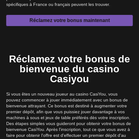
spécifiques à France ou français peuvent les trouver.
Réclamez votre bonus maintenant
Réclamez votre bonus de
bienvenue du casino
Casiyou
Si vous êtes un nouveau joueur au casino CasiYou, vous
pouvez commencer à jouer immédiatement avec un bonus de
bienvenue attrayant. Ce bonus est destiné à augmenter votre
premier dépôt, afin que vous puissiez jouer davantage à vos
machines à sous et jeux de table préférés dès votre inscription.
Des étapes simples vous guideront pour obtenir votre bonus de
bienvenue CasiYou. Après l'inscription, tout ce que vous avez à
faire pour obtenir l'offre est d'effectuer un premier dépôt d'au