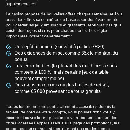
supplémentaires.
Le casino propose de nouvelles offres chaque semaine, et il y a
aussi des offres saisonnières ou basées sur des événements
pour garder les jeux amusants et gratifiants. N'oubliez pas qu'il
existe des règles claires pour chaque bonus. Les règles
importantes incluent généralement :
Un dépôt minimum (souvent à partir de €20)
Des exigences de mise, comme 35x le montant du
bonus
Les jeux éligibles (la plupart des machines à sous
comptent à 100 %, mais certains jeux de table
peuvent compter moins)
Des gains maximums ou des limites de retrait,
comme €5 000 provenant de tours gratuits
Toutes les promotions sont facilement accessibles depuis le
tableau de bord de votre compte, vous pouvez donc vous y
inscrire et suivre la progression de votre bonus. Lorsque des
offres localisées apparaissent sur la page des promotions, les
personnes qui souhaitent des informations sur les bonus