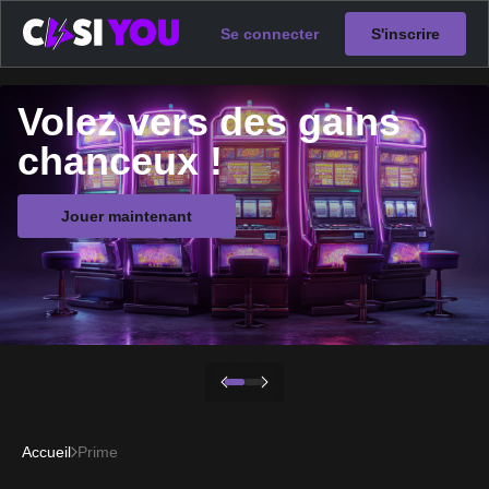
Se connecter
S'inscrire
Volez vers des gains
chanceux !
Jouer maintenant
Accueil
Prime