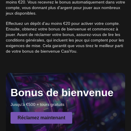
moins €20. Vous recevrez le bonus automatiquement dans votre
compte, vous donnant plus d'argent pour jouer aux nombreux
jeux disponibles.
Effectuez un dépôt d'au moins €20 pour activer votre compte.
Ensuite, obtenez votre bonus de bienvenue et commencez à
jouer. Avant de réclamer votre bonus, assurez-vous de lire les
conditions générales, qui incluent les jeux qui comptent pour les
exigences de mise. Cela garantit que vous tirez le meilleur parti
de votre bonus de bienvenue CasiYou.
Bonus de bienvenue
Jusqu'à €500 + tours gratuits
Réclamez maintenant