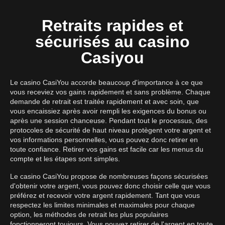
Retraits rapides et
sécurisés au casino
Casiyou
Le casino CasiYou accorde beaucoup d'importance à ce que
vous receviez vos gains rapidement et sans problème. Chaque
demande de retrait est traitée rapidement et avec soin, que
vous encaissiez après avoir rempli les exigences du bonus ou
après une session chanceuse. Pendant tout le processus, des
protocoles de sécurité de haut niveau protègent votre argent et
vos informations personnelles, vous pouvez donc retirer en
toute confiance. Retirer vos gains est facile car les menus du
compte et les étapes sont simples.
Le casino CasiYou propose de nombreuses façons sécurisées
d'obtenir votre argent, vous pouvez donc choisir celle que vous
préférez et recevoir votre argent rapidement. Tant que vous
respectez les limites minimales et maximales pour chaque
option, les méthodes de retrait les plus populaires
fonctionneront toujours. Vous pouvez retirer de l'argent en toute