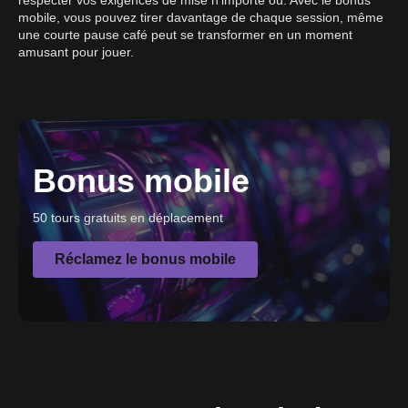
respecter vos exigences de mise n'importe où. Avec le bonus
mobile, vous pouvez tirer davantage de chaque session, même
une courte pause café peut se transformer en un moment
amusant pour jouer.
Bonus mobile
50 tours gratuits en déplacement
Réclamez le bonus mobile