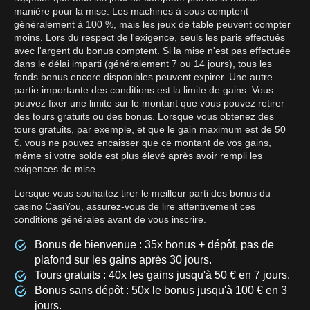
manière pour la mise. Les machines à sous comptent
généralement à 100 %, mais les jeux de table peuvent compter
moins. Lors du respect de l'exigence, seuls les paris effectués
avec l'argent du bonus comptent. Si la mise n'est pas effectuée
dans le délai imparti (généralement 7 ou 14 jours), tous les
fonds bonus encore disponibles peuvent expirer. Une autre
partie importante des conditions est la limite de gains. Vous
pouvez fixer une limite sur le montant que vous pouvez retirer
des tours gratuits ou des bonus. Lorsque vous obtenez des
tours gratuits, par exemple, et que le gain maximum est de 50
€, vous ne pouvez encaisser que ce montant de vos gains,
même si votre solde est plus élevé après avoir rempli les
exigences de mise.
Lorsque vous souhaitez tirer le meilleur parti des bonus du
casino CasiYou, assurez-vous de lire attentivement ces
conditions générales avant de vous inscrire.
Bonus de bienvenue : 35x bonus + dépôt, pas de
plafond sur les gains après 30 jours.
Tours gratuits : 40x les gains jusqu'à 50 € en 7 jours.
Bonus sans dépôt : 50x le bonus jusqu'à 100 € en 3
jours.