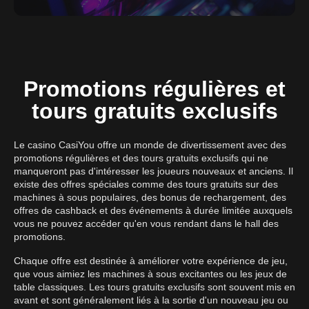
Promotions régulières et
tours gratuits exclusifs
Le casino CasiYou offre un monde de divertissement avec des
promotions régulières et des tours gratuits exclusifs qui ne
manqueront pas d'intéresser les joueurs nouveaux et anciens. Il
existe des offres spéciales comme des tours gratuits sur des
machines à sous populaires, des bonus de rechargement, des
offres de cashback et des événements à durée limitée auxquels
vous ne pouvez accéder qu'en vous rendant dans le hall des
promotions.
Chaque offre est destinée à améliorer votre expérience de jeu,
que vous aimiez les machines à sous excitantes ou les jeux de
table classiques. Les tours gratuits exclusifs sont souvent mis en
avant et sont généralement liés à la sortie d'un nouveau jeu ou