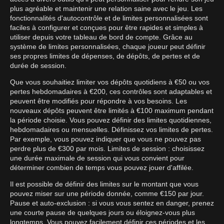
plus agréable et maintenir une relation saine avec le jeu. Les
fonctionnalités d'autocontrôle et de limites personnalisées sont
faciles à configurer et conçues pour être rapides et simples à
utiliser depuis votre tableau de bord de compte. Grâce au
système de limites personnalisées, chaque joueur peut définir
ses propres limites de dépenses, de dépôts, de pertes et de
durée de session.
Que vous souhaitiez limiter vos dépôts quotidiens à €50 ou vos
pertes hebdomadaires à €200, ces contrôles sont adaptables et
peuvent être modifiés pour répondre à vos besoins. Les
nouveaux dépôts peuvent être limités à €100 maximum pendant
la période choisie. Vous pouvez définir des limites quotidiennes,
hebdomadaires ou mensuelles. Définissez vos limites de pertes.
Par exemple, vous pouvez indiquer que vous ne pouvez pas
perdre plus de €300 par mois. Limites de session : choisissez
une durée maximale de session qui vous convient pour
déterminer combien de temps vous pouvez jouer d'affilée.
Il est possible de définir des limites sur le montant que vous
pouvez miser sur une période donnée, comme €150 par jour.
Pause et auto-exclusion : si vous vous sentez en danger, prenez
une courte pause de quelques jours ou éloignez-vous plus
longtemps. Vous pouvez facilement définir ces périodes et les