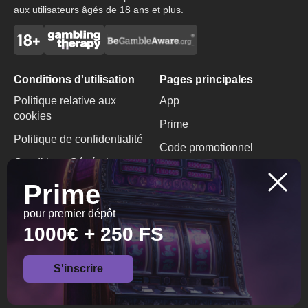
aux utilisateurs âgés de 18 ans et plus.
Conditions d'utilisation
Pages principales
Politique relative aux
App
cookies
Prime
Politique de confidentialité
Code promotionnel
Conditions Générales
Aucune prime sans dépôt
Prime
Jeu responsable
pour premier dépôt
Contacts
1000€ + 250 FS
+357 76 819219
info@casiyou.net
S'inscrire
© 2026 All Rights
Reserved.