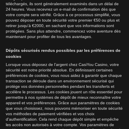
téléchargés, ils sont généralement examinés dans un délai de
24 heures. Vous recevrez un e-mail de confirmation dès que
votre compte sera vérifié. Grâce à ce processus simplifié, vous
pouvez déposer en toute sécurité votre premier €50 ou plus et
retirer jusqu'à €2000, en sachant que vos informations sont
protégées. Sans plus attendre, commencez votre aventure dès
maintenant pour profiter de tous les avantages.
Dépôts sécurisés rendus possibles par les préférences de
cookies
Lorsque vous déposez de l'argent chez CasiYou Casino, votre
sécurité est notre priorité absolue. En définissant certaines
préférences de cookies, vous nous aidez à garantir que chaque
transaction se déroule dans un environnement sécurisé qui
protège vos données personnelles pendant les transferts et
accélère le processus. Les cookies jouent un rôle essentiel pour
permettre à nos systèmes de dépôt de mieux reconnaître votre
appareil et vos préférences. Grâce aux paramètres de cookies
que vous choisissez, nous pouvons mémoriser en toute sécurité
vos méthodes de paiement vérifiées et vos choix
d'authentification. Cela rend chaque dépôt simple et empêche
les accès non autorisés à votre compte. Vos paramètres de