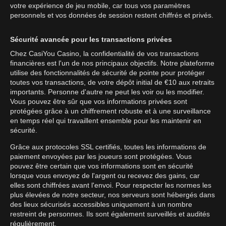
votre expérience de jeu mobile, car tous vos paramètres
personnels et vos données de session restent chiffrés et privés.
Sécurité avancée pour les transactions privées
Chez CasiYou Casino, la confidentialité de vos transactions
financières est l'un de nos principaux objectifs. Notre plateforme
utilise des fonctionnalités de sécurité de pointe pour protéger
toutes vos transactions, de votre dépôt initial de €10 aux retraits
importants. Personne d'autre ne peut les voir ou les modifier.
Vous pouvez être sûr que vos informations privées sont
protégées grâce à un chiffrement robuste et à une surveillance
en temps réel qui travaillent ensemble pour les maintenir en
sécurité.
Grâce aux protocoles SSL certifiés, toutes les informations de
paiement envoyées par les joueurs sont protégées. Vous
pouvez être certain que vos informations sont en sécurité
lorsque vous envoyez de l'argent ou recevez des gains, car
elles sont chiffrées avant l'envoi. Pour respecter les normes les
plus élevées de notre secteur, nos serveurs sont hébergés dans
des lieux sécurisés accessibles uniquement à un nombre
restreint de personnes. Ils sont également surveillés et audités
régulièrement.