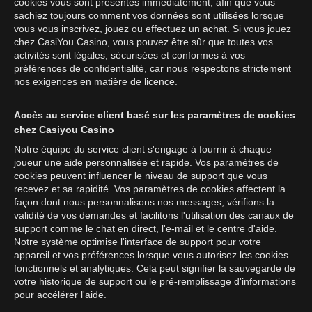
cookies vous sont présentés immédiatement, afin que vous
sachiez toujours comment vos données sont utilisées lorsque
vous vous inscrivez, jouez ou effectuez un achat. Si vous jouez
chez CasiYou Casino, vous pouvez être sûr que toutes vos
activités sont légales, sécurisées et conformes à vos
préférences de confidentialité, car nous respectons strictement
nos exigences en matière de licence.
Accès au service client basé sur les paramètres de cookies
chez Casiyou Casino
Notre équipe du service client s'engage à fournir à chaque
joueur une aide personnalisée et rapide. Vos paramètres de
cookies peuvent influencer le niveau de support que vous
recevez et sa rapidité. Vos paramètres de cookies affectent la
façon dont nous personnalisons nos messages, vérifions la
validité de vos demandes et facilitons l'utilisation des canaux de
support comme le chat en direct, l'e-mail et le centre d'aide.
Notre système optimise l'interface de support pour votre
appareil et vos préférences lorsque vous autorisez les cookies
fonctionnels et analytiques. Cela peut signifier la sauvegarde de
votre historique de support ou le pré-remplissage d'informations
pour accélérer l'aide.