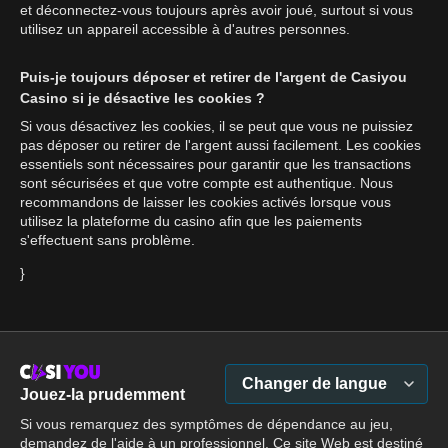
et déconnectez-vous toujours après avoir joué, surtout si vous
utilisez un appareil accessible à d'autres personnes.
Puis-je toujours déposer et retirer de l'argent de Casiyou
Casino si je désactive les cookies ?
Si vous désactivez les cookies, il se peut que vous ne puissiez
pas déposer ou retirer de l'argent aussi facilement. Les cookies
essentiels sont nécessaires pour garantir que les transactions
sont sécurisées et que votre compte est authentique. Nous
recommandons de laisser les cookies activés lorsque vous
utilisez la plateforme du casino afin que les paiements
s'effectuent sans problème.
}
Changer de langue
Jouez-la prudemment
Si vous remarquez des symptômes de dépendance au jeu,
demandez de l'aide à un professionnel. Ce site Web est destiné