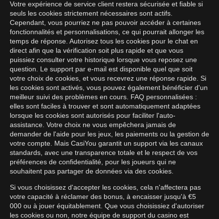
Votre expérience de service client restera sécurisée et fiable si
seuls les cookies strictement nécessaires sont actifs.
Cependant, vous pourriez ne pas pouvoir accéder à certaines
fonctionnalités et personnalisations, ce qui pourrait allonger les
temps de réponse. Autorisez tous les cookies pour le chat en
direct afin que la vérification soit plus rapide et que vous
puissiez consulter votre historique lorsque vous reposez une
question. Le support par e-mail est disponible quel que soit
votre choix de cookies, et vous recevrez une réponse rapide. Si
les cookies sont activés, vous pouvez également bénéficier d'un
meilleur suivi des problèmes en cours. FAQ personnalisées :
elles sont faciles à trouver et sont automatiquement adaptées
lorsque les cookies sont autorisés pour faciliter l'auto-
assistance. Votre choix ne vous empêchera jamais de
demander de l'aide pour les jeux, les paiements ou la gestion de
votre compte. Mais CasiYou garantit un support via les canaux
standards, avec une transparence totale et le respect de vos
préférences de confidentialité, pour les joueurs qui ne
souhaitent pas partager de données via des cookies.
Si vous choisissez d'accepter les cookies, cela n'affectera pas
votre capacité à réclamer des bonus, à encaisser jusqu'à €5
000 ou à jouer équitablement. Que vous choisissiez d'autoriser
les cookies ou non, notre équipe de support du casino est