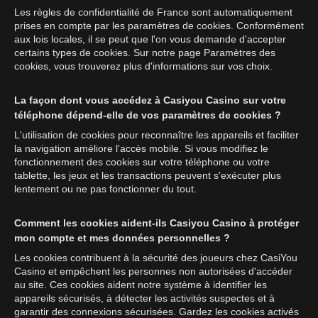
Les règles de confidentialité de France sont automatiquement
prises en compte par les paramètres de cookies. Conformément
aux lois locales, il se peut que l'on vous demande d'accepter
certains types de cookies. Sur notre page Paramètres des
cookies, vous trouverez plus d'informations sur vos choix.
La façon dont vous accédez à Casiyou Casino sur votre
téléphone dépend-elle de vos paramètres de cookies ?
L'utilisation de cookies pour reconnaître les appareils et faciliter
la navigation améliore l'accès mobile. Si vous modifiez le
fonctionnement des cookies sur votre téléphone ou votre
tablette, les jeux et les transactions peuvent s'exécuter plus
lentement ou ne pas fonctionner du tout.
Comment les cookies aident-ils Casiyou Casino à protéger
mon compte et mes données personnelles ?
Les cookies contribuent à la sécurité des joueurs chez CasiYou
Casino et empêchent les personnes non autorisées d'accéder
au site. Ces cookies aident notre système à identifier les
appareils sécurisés, à détecter les activités suspectes et à
garantir des connexions sécurisées. Gardez les cookies activés