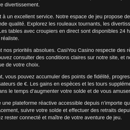
re divertissement.
à un excellent service. Notre espace de jeu propose des m
nde qualité. Explorez les rouleaux tournants, les diverti
Les tables avec croupiers en direct sont disponibles 24 h
réaliste.
nt nos priorités absolues. CasiYou Casino respecte des r
vez consulter des conditions claires sur notre site, et n
ue de votre choix.
nt, vous pouvez accumuler des points de fidélité, progre
sateurs de €. Les gains en espèces et les tours suppléme
dans le temps d’augmenter votre solde et de vous amus
 une plateforme réactive accessible depuis n’importe qu
ment, suivre votre solde et effectuer des retraits depui
z rester connecté et maître de votre aventure de jeu.