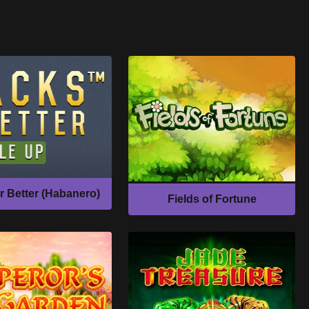
 !
r Better (Habanero)
Fields of Fortune