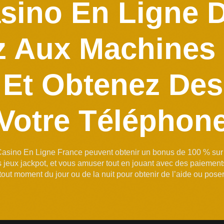
sino En Ligne 
z Aux Machines
 Et Obtenez De
Votre Téléphon
Casino En Ligne France peuvent obtenir un bonus de 100 % sur 
 jeux jackpot, et vous amuser tout en jouant avec des paiement
tout moment du jour ou de la nuit pour obtenir de l’aide ou pose