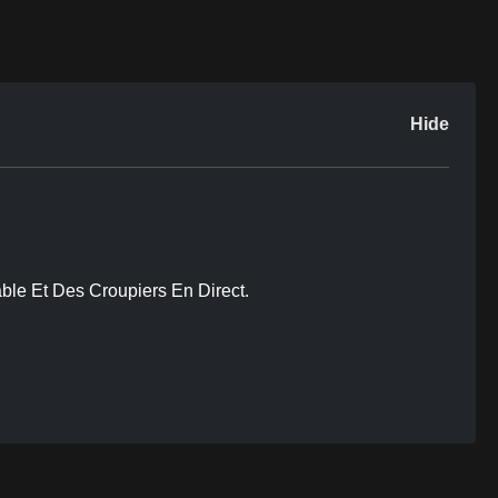
Hide
le Et Des Croupiers En Direct.