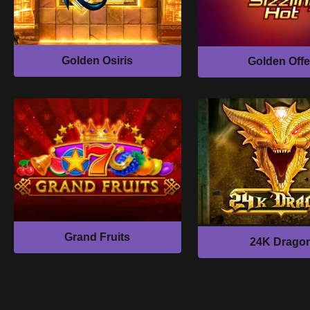
Golden Osiris
Golden Offe
Grand Fruits
24K Drago