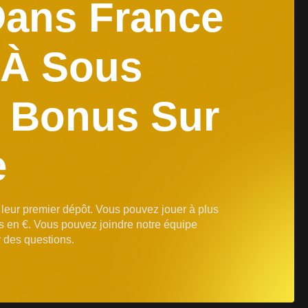
Dans France
 À Sous
s Bonus Sur
e
leur premier dépôt. Vous pouvez jouer à plus
s en €. Vous pouvez joindre notre équipe
r des questions.