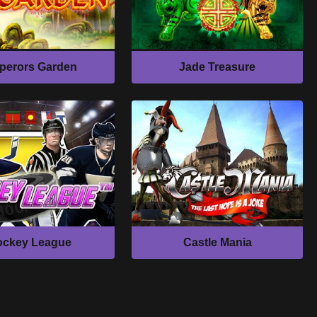
perors Garden
Jade Treasure
ockey League
Castle Mania