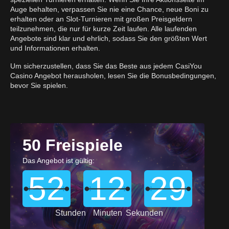
Auge behalten, verpassen Sie nie eine Chance, neue Boni zu
erhalten oder an Slot-Turnieren mit großen Preisgeldern
teilzunehmen, die nur für kurze Zeit laufen. Alle laufenden
Angebote sind klar und ehrlich, sodass Sie den größten Wert
und Informationen erhalten.
Um sicherzustellen, dass Sie das Beste aus jedem CasiYou
Casino Angebot herausholen, lesen Sie die Bonusbedingungen,
bevor Sie spielen.
50 Freispiele
Das Angebot ist gültig:
52
12
28
Stunden
Minuten
Sekunden