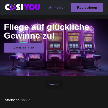
Anmelden
Registrieren
Fliege auf glückliche
Gewinne zu!
Jetzt spielen
Startseite
Bonus