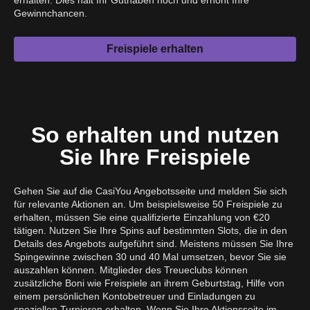
erhalten. Dies hält Ihr Guthaben hoch und erhöht Ihre
Gewinnchancen.
Freispiele erhalten
So erhalten und nutzen
Sie Ihre Freispiele
Gehen Sie auf die CasiYou Angebotsseite und melden Sie sich
für relevante Aktionen an. Um beispielsweise 50 Freispiele zu
erhalten, müssen Sie eine qualifizierte Einzahlung von €20
tätigen. Nutzen Sie Ihre Spins auf bestimmten Slots, die in den
Details des Angebots aufgeführt sind. Meistens müssen Sie Ihre
Spingewinne zwischen 30 und 40 Mal umsetzen, bevor Sie sie
auszahlen können. Mitglieder des Treueclubs können
zusätzliche Boni wie Freispiele an ihrem Geburtstag, Hilfe von
einem persönlichen Kontobetreuer und Einladungen zu
speziellen Turnieren erhalten. Wenn Sie Ihre Aktionsseite im