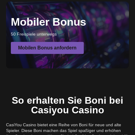
Mobiler Bonus
50 Freispiele unterwegs
Mobilen Bonus anfordern
So erhalten Sie Boni bei
Casiyou Casino
CasiYou Casino bietet eine Reihe von Boni für neue und alte
Spieler. Diese Boni machen das Spiel spaßiger und erhöhen