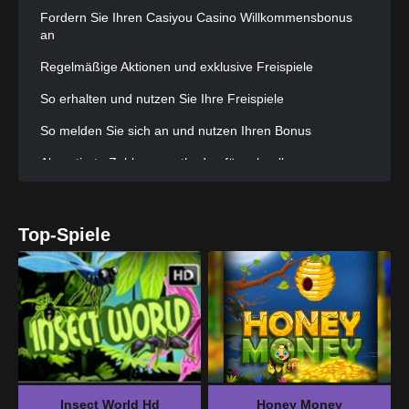
Fordern Sie Ihren Casiyou Casino Willkommensbonus
an
Regelmäßige Aktionen und exklusive Freispiele
So erhalten und nutzen Sie Ihre Freispiele
So melden Sie sich an und nutzen Ihren Bonus
Akzeptierte Zahlungsmethoden für schnelle
Einzahlungen
Schnelle und sichere Auszahlungen bei Casiyou Casino
Top-Spiele
Bonusbedingungen, Umsatzanforderungen und
Gewinnlimits
Spielen und fordern Sie Ihren mobilen Casino-Bonus
unterwegs an
So erhalten Sie Boni bei Casiyou Casino
Insect World Hd
Honey Money