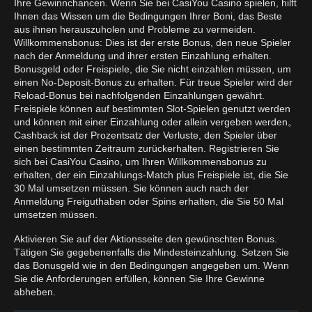
Ihre Gewinnchancen. Wenn Sie bei CasiYou Casino spielen, hilft
Ihnen das Wissen um die Bedingungen Ihrer Boni, das Beste
aus ihnen herauszuholen und Probleme zu vermeiden.
Willkommensbonus: Dies ist der erste Bonus, den neue Spieler
nach der Anmeldung und ihrer ersten Einzahlung erhalten.
Bonusgeld oder Freispiele, die Sie nicht einzahlen müssen, um
einen No-Deposit-Bonus zu erhalten. Für treue Spieler wird der
Reload-Bonus bei nachfolgenden Einzahlungen gewährt.
Freispiele können auf bestimmten Slot-Spielen genutzt werden
und können mit einer Einzahlung oder allein vergeben werden。
Cashback ist der Prozentsatz der Verluste, den Spieler über
einen bestimmten Zeitraum zurückerhalten. Registrieren Sie
sich bei CasiYou Casino, um Ihren Willkommensbonus zu
erhalten, der ein Einzahlungs-Match plus Freispiele ist, die Sie
30 Mal umsetzen müssen. Sie können auch nach der
Anmeldung Freiguthaben oder Spins erhalten, die Sie 50 Mal
umsetzen müssen.
Aktivieren Sie auf der Aktionsseite den gewünschten Bonus.
Tätigen Sie gegebenenfalls die Mindesteinzahlung. Setzen Sie
das Bonusgeld wie in den Bedingungen angegeben um. Wenn
Sie die Anforderungen erfüllen, können Sie Ihre Gewinne
abheben.