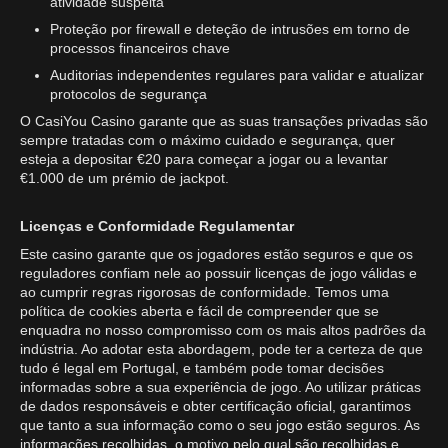
atividade suspeita
Proteção por firewall e deteção de intrusões em torno de
processos financeiros chave
Auditorias independentes regulares para validar e atualizar
protocolos de segurança
O CasiYou Casino garante que as suas transações privadas são
sempre tratadas com o máximo cuidado e segurança, quer
esteja a depositar €20 para começar a jogar ou a levantar
€1.000 de um prémio de jackpot.
Licenças e Conformidade Regulamentar
Este casino garante que os jogadores estão seguros e que os
reguladores confiam nele ao possuir licenças de jogo válidas e
ao cumprir regras rigorosas de conformidade. Temos uma
política de cookies aberta e fácil de compreender que se
enquadra no nosso compromisso com os mais altos padrões da
indústria. Ao adotar esta abordagem, pode ter a certeza de que
tudo é legal em Portugal, e também pode tomar decisões
informadas sobre a sua experiência de jogo. Ao utilizar práticas
de dados responsáveis e obter certificação oficial, garantimos
que tanto a sua informação como o seu jogo estão seguros. As
informações recolhidas, o motivo pelo qual são recolhidas e