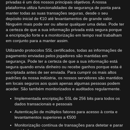
privadas é um dos nossos principais objetivos. A nossa
plataforma utiliza funcionalidades de segurança de ponta para
manter todas as suas transações seguras, desde o seu
depósito inicial de €10 até levantamentos de grande valor.
Ninguém mais pode ver ou alterar qualquer uma delas. Pode ter
a certeza de que a sua informação privada está segura porque
a encriptação forte e a monitorização em tempo real trabalham
em conjunto para a manter assim.
Utilizando protocolos SSL certificados, todas as informações de
pagamento enviadas pelos jogadores são mantidas em
segurança. Pode ter a certeza de que a sua informação está
segura quando envia dinheiro ou recebe ganhos porque esta é
encriptada antes de ser enviada. Para cumprir os mais altos
padrões da nossa indústria, os nossos servidores são mantidos
em locais seguros aos quais apenas algumas pessoas podem
aceder. São também monitorizados e auditados regularmente.
Implementada encriptação SSL de 256 bits para todos os
dados transacionais e pessoais
Autenticação de múltiplos fatores para acesso à conta e
levantamentos superiores a €500
Monitorização contínua de transações para detetar e parar