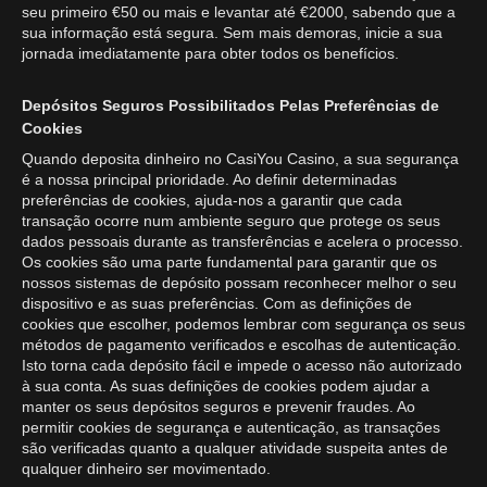
seu primeiro €50 ou mais e levantar até €2000, sabendo que a
sua informação está segura. Sem mais demoras, inicie a sua
jornada imediatamente para obter todos os benefícios.
Depósitos Seguros Possibilitados Pelas Preferências de
Cookies
Quando deposita dinheiro no CasiYou Casino, a sua segurança
é a nossa principal prioridade. Ao definir determinadas
preferências de cookies, ajuda-nos a garantir que cada
transação ocorre num ambiente seguro que protege os seus
dados pessoais durante as transferências e acelera o processo.
Os cookies são uma parte fundamental para garantir que os
nossos sistemas de depósito possam reconhecer melhor o seu
dispositivo e as suas preferências. Com as definições de
cookies que escolher, podemos lembrar com segurança os seus
métodos de pagamento verificados e escolhas de autenticação.
Isto torna cada depósito fácil e impede o acesso não autorizado
à sua conta. As suas definições de cookies podem ajudar a
manter os seus depósitos seguros e prevenir fraudes. Ao
permitir cookies de segurança e autenticação, as transações
são verificadas quanto a qualquer atividade suspeita antes de
qualquer dinheiro ser movimentado.