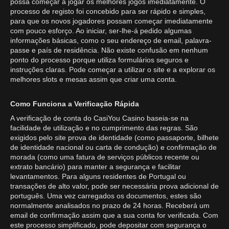
possa começar a jogar os melhores jogos imediatamente. O
processo de registo foi concebido para ser rápido e simples,
para que os novos jogadores possam começar imediatamente
com pouco esforço. Ao iniciar, ser-lhe-á pedido algumas
informações básicas, como o seu endereço de email, palavra-
passe e país de residência. Não existe confusão em nenhum
ponto do processo porque utiliza formulários seguros e
instruções claras. Pode começar a utilizar o site e a explorar os
melhores slots e mesas assim que criar uma conta.
Como Funciona a Verificação Rápida
A verificação de conta do CasiYou Casino baseia-se na
facilidade de utilização e no cumprimento das regras. São
exigidos pelo site prova de identidade (como passaporte, bilhete
de identidade nacional ou carta de condução) e confirmação de
morada (como uma fatura de serviços públicos recente ou
extrato bancário) para manter a segurança e facilitar
levantamentos. Para alguns residentes de Portugal ou
transações de alto valor, pode ser necessária prova adicional de
português. Uma vez carregados os documentos, estes são
normalmente analisados no prazo de 24 horas. Receberá um
email de confirmação assim que a sua conta for verificada. Com
este processo simplificado, pode depositar com segurança o