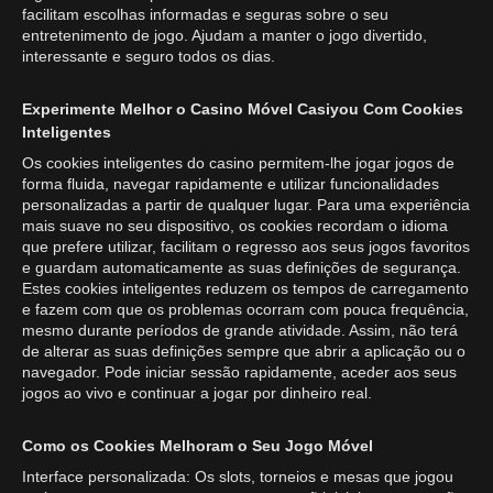
facilitam escolhas informadas e seguras sobre o seu
entretenimento de jogo. Ajudam a manter o jogo divertido,
interessante e seguro todos os dias.
Experimente Melhor o Casino Móvel Casiyou Com Cookies
Inteligentes
Os cookies inteligentes do casino permitem-lhe jogar jogos de
forma fluida, navegar rapidamente e utilizar funcionalidades
personalizadas a partir de qualquer lugar. Para uma experiência
mais suave no seu dispositivo, os cookies recordam o idioma
que prefere utilizar, facilitam o regresso aos seus jogos favoritos
e guardam automaticamente as suas definições de segurança.
Estes cookies inteligentes reduzem os tempos de carregamento
e fazem com que os problemas ocorram com pouca frequência,
mesmo durante períodos de grande atividade. Assim, não terá
de alterar as suas definições sempre que abrir a aplicação ou o
navegador. Pode iniciar sessão rapidamente, aceder aos seus
jogos ao vivo e continuar a jogar por dinheiro real.
Como os Cookies Melhoram o Seu Jogo Móvel
Interface personalizada: Os slots, torneios e mesas que jogou