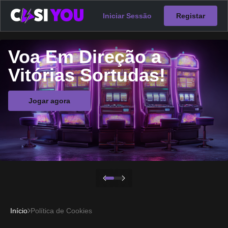
Iniciar Sessão
Registar
Voa Em Direção a
Vitórias Sortudas!
Jogar agora
Início
Política de Cookies