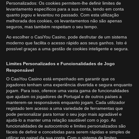
Personalizados: Os cookies permitem-lhe definir limites de
levantamento específicos para a sua conta, tendo em conta
quanto jogou e levantou no passado. Com esta utilização
melhorada dos cookies, os levantamentos não são apenas
seguros, mas também respeitam o seu tempo.
Ao escolher o CasiYou Casino, pode desfrutar de um sistema
moderno que facilita o acesso rápido aos seus ganhos. Isto é
possível graças a uma gestão de cookies inteligente e segura.
Limites Personalizados e Funcionalidades de Jogo
Responsável
O CasiYou Casino está empenhado em garantir que os
jogadores tenham uma experiência divertida e segura enquanto
jogam. Para isso, oferece uma vasta gama de funcionalidades
que ajudam os jogadores de Portugal e de outros países a
manterem-se responsáveis enquanto jogam. Cada utilizador
registado tem acesso a uma variedade de ferramentas que
pode personalizar para tornar o seu jogo mais agradável e
ajudá-lo a manter uma relação saudável com o jogo. As
funcionalidades de autocontrolo e limites personalizados são
fáceis de definir e concebidas para serem rápidas e simples de
utilizar no painel da sua conta. Com o sistema de limites