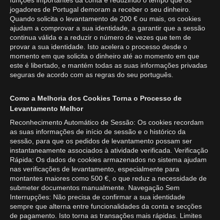
funções importantes da conta e reduzindo o tempo que os
jogadores de Portugal demoram a receber o seu dinheiro.
Quando solicita o levantamento de 200 € ou mais, os cookies
ajudam a comprovar a sua identidade, a garantir que a sessão
continua válida e a reduzir o número de vezes que tem de
provar a sua identidade. Isto acelera o processo desde o
momento em que solicita o dinheiro até ao momento em que
este é libertado, e mantém todas as suas informações privadas
seguras de acordo com as regras do seu português.
Como a Melhoria dos Cookies Torna o Processo de
Levantamento Melhor
Reconhecimento Automático de Sessão: Os cookies recordam
as suas informações de início de sessão e o histórico da
sessão, para que os pedidos de levantamento possam ser
instantaneamente associados à atividade verificada. Verificação
Rápida: Os dados de cookies armazenados no sistema ajudam
nas verificações de levantamento, especialmente para
montantes maiores como 500 €, o que reduz a necessidade de
submeter documentos manualmente. Navegação Sem
Interrupções: Não precisa de confirmar a sua identidade
sempre que alterna entre funcionalidades da conta e secções
de pagamento. Isto torna as transações mais rápidas. Limites