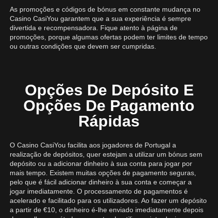
As promoções e códigos de bónus em constante mudança no
Casino CasiYou garantem que a sua experiência é sempre
divertida e recompensadora. Fique atento à página de
promoções, porque algumas ofertas podem ter limites de tempo
ou outras condições que devem ser cumpridas.
Opções De Depósito E
Opções De Pagamento
Rápidas
O Casino CasiYou facilita aos jogadores de Portugal a
realização de depósitos, quer estejam a utilizar um bónus sem
depósito ou a adicionar dinheiro à sua conta para jogar por
mais tempo. Existem muitas opções de pagamento seguras,
pelo que é fácil adicionar dinheiro à sua conta e começar a
jogar imediatamente. O processamento de pagamentos é
acelerado e facilitado para os utilizadores. Ao fazer um depósito
a partir de €10, o dinheiro é-lhe enviado imediatamente depois