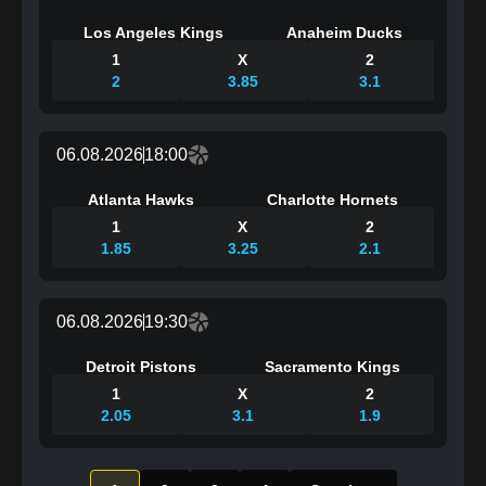
Los Angeles Kings
Anaheim Ducks
1
X
2
2
3.85
3.1
06.08.2026
18:00
Atlanta Hawks
Charlotte Hornets
1
X
2
1.85
3.25
2.1
06.08.2026
19:30
Detroit Pistons
Sacramento Kings
1
X
2
2.05
3.1
1.9