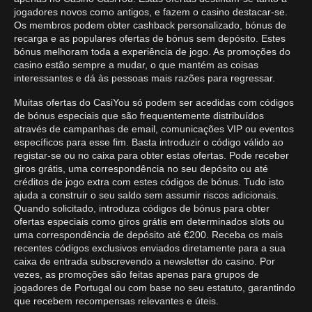
apenas no Casino CasiYou. Estas ofertas destinam-se tanto a
jogadores novos como antigos, e fazem o casino destacar-se.
Os membros podem obter cashback personalizado, bónus de
recarga e as populares ofertas de bónus sem depósito. Estes
bónus melhoram toda a experiência de jogo. As promoções do
casino estão sempre a mudar, o que mantém as coisas
interessantes e dá às pessoas mais razões para regressar.
Muitas ofertas do CasiYou só podem ser acedidas com códigos
de bónus especiais que são frequentemente distribuídos
através de campanhas de email, comunicações VIP ou eventos
específicos para esse fim. Basta introduzir o código válido ao
registar-se ou no caixa para obter estas ofertas. Pode receber
giros grátis, uma correspondência no seu depósito ou até
créditos de jogo extra com estes códigos de bónus. Tudo isto
ajuda a construir o seu saldo sem assumir riscos adicionais.
Quando solicitado, introduza códigos de bónus para obter
ofertas especiais como giros grátis em determinados slots ou
uma correspondência de depósito até €200. Receba os mais
recentes códigos exclusivos enviados diretamente para a sua
caixa de entrada subscrevendo a newsletter do casino. Por
vezes, as promoções são feitas apenas para grupos de
jogadores de Portugal ou com base no seu estatuto, garantindo
que recebem recompensas relevantes e úteis.