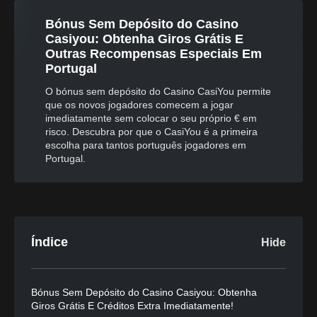
Bónus Sem Depósito do Casino
Casiyou: Obtenha Giros Grátis E
Outras Recompensas Especiais Em
Portugal
O bónus sem depósito do Casino CasiYou permite
que os novos jogadores comecem a jogar
imediatamente sem colocar o seu próprio € em
risco. Descubra por que o CasiYou é a primeira
escolha para tantos português jogadores em
Portugal.
Índice
Hide
Bónus Sem Depósito do Casino Casiyou: Obtenha
Giros Grátis E Créditos Extra Imediatamente!