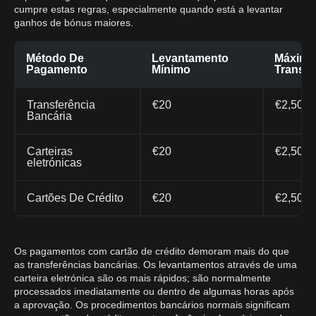
importante garantir que o levantamento que pretende fazer
cumpre estas regras, especialmente quando está a levantar
ganhos de bónus maiores.
Método De
Levantamento
Máximo
Pagamento
Mínimo
Transa
Transferência
€20
€2,500
Bancária
Carteiras
€20
€2,500
eletrónicas
Cartões De Crédito
€20
€2,500
Os pagamentos com cartão de crédito demoram mais do que
as transferências bancárias. Os levantamentos através de uma
carteira eletrónica são os mais rápidos; são normalmente
processados imediatamente ou dentro de algumas horas após
a aprovação. Os procedimentos bancários normais significam