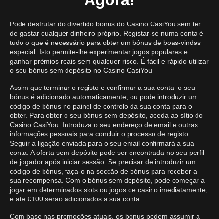
Agora!
Pode desfrutar do divertido bónus do Casino CasiYou sem ter
de gastar qualquer dinheiro próprio. Registar-se numa conta é
tudo o que é necessário para obter um bónus de boas-vindas
especial. Isto permite-lhe experimentar jogos populares e
ganhar prémios reais sem qualquer risco. É fácil e rápido utilizar
o seu bónus sem depósito no Casino CasiYou.
Assim que terminar o registo e confirmar a sua conta, o seu
bónus é adicionado automaticamente, ou pode introduzir um
código de bónus no painel de controlo da sua conta para o
obter. Para obter o seu bónus sem depósito, aceda ao sítio do
Casino CasiYou. Introduza o seu endereço de email e outras
informações pessoais para concluir o processo de registo.
Seguir a ligação enviada para o seu email confirmará a sua
conta. A oferta sem depósito pode ser encontrada no seu perfil
de jogador após iniciar sessão. Se precisar de introduzir um
código de bónus, faça-o na secção de bónus para receber a
sua recompensa. Com o bónus sem depósito, pode começar a
jogar em determinados slots ou jogos de casino imediatamente,
e até €100 serão adicionados à sua conta.