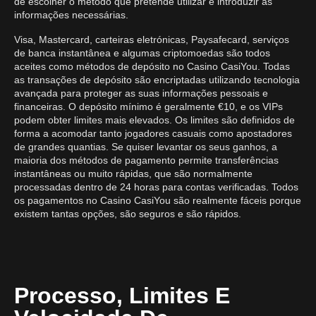
de escolher o método que pretende utilizar e introduzir as
informações necessárias.
Visa, Mastercard, carteiras eletrónicas, Paysafecard, serviços
de banca instantânea e algumas criptomoedas são todos
aceites como métodos de depósito no Casino CasiYou. Todas
as transações de depósito são encriptadas utilizando tecnologia
avançada para proteger as suas informações pessoais e
financeiras. O depósito mínimo é geralmente €10, e os VIPs
podem obter limites mais elevados. Os limites são definidos de
forma a acomodar tanto jogadores casuais como apostadores
de grandes quantias. Se quiser levantar os seus ganhos, a
maioria dos métodos de pagamento permite transferências
instantâneas ou muito rápidas, que são normalmente
processadas dentro de 24 horas para contas verificadas. Todos
os pagamentos no Casino CasiYou são realmente fáceis porque
existem tantas opções, são seguros e são rápidos.
Processo, Limites E