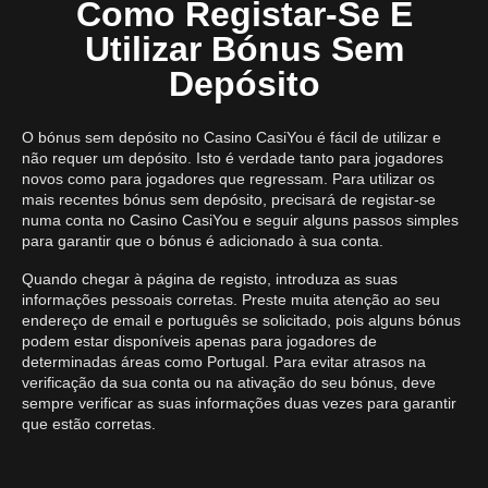
Como Registar-Se E
Utilizar Bónus Sem
Depósito
O bónus sem depósito no Casino CasiYou é fácil de utilizar e
não requer um depósito. Isto é verdade tanto para jogadores
novos como para jogadores que regressam. Para utilizar os
mais recentes bónus sem depósito, precisará de registar-se
numa conta no Casino CasiYou e seguir alguns passos simples
para garantir que o bónus é adicionado à sua conta.
Quando chegar à página de registo, introduza as suas
informações pessoais corretas. Preste muita atenção ao seu
endereço de email e português se solicitado, pois alguns bónus
podem estar disponíveis apenas para jogadores de
determinadas áreas como Portugal. Para evitar atrasos na
verificação da sua conta ou na ativação do seu bónus, deve
sempre verificar as suas informações duas vezes para garantir
que estão corretas.