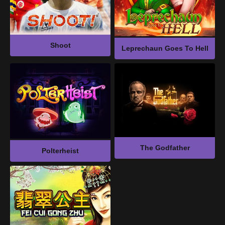
Shoot
Leprechaun Goes To Hell
The Godfather
Polterheist