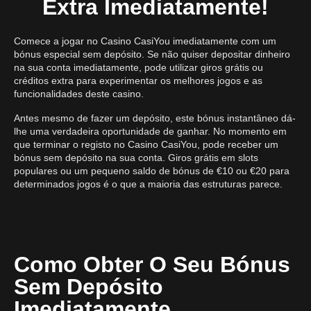
Extra Imediatamente!
Comece a jogar no Casino CasiYou imediatamente com um
bónus especial sem depósito. Se não quiser depositar dinheiro
na sua conta imediatamente, pode utilizar giros grátis ou
créditos extra para experimentar os melhores jogos e as
funcionalidades deste casino.
Antes mesmo de fazer um depósito, este bónus instantâneo dá-
lhe uma verdadeira oportunidade de ganhar. No momento em
que terminar o registo no Casino CasiYou, pode receber um
bónus sem depósito na sua conta. Giros grátis em slots
populares ou um pequeno saldo de bónus de €10 ou €20 para
determinados jogos é o que a maioria das estruturas parece.
Como Obter O Seu Bónus
Sem Depósito