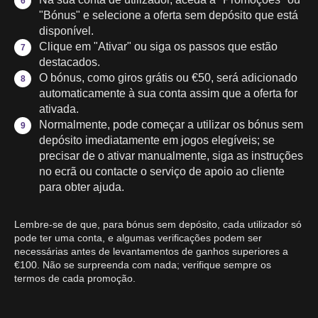
Na sua conta de utilizador, aceda a "Promoções" ou
"Bónus" e selecione a oferta sem depósito que está
disponível.
Clique em "Ativar" ou siga os passos que estão
destacados.
O bónus, como giros grátis ou €50, será adicionado
automaticamente à sua conta assim que a oferta for
ativada.
Normalmente, pode começar a utilizar os bónus sem
depósito imediatamente em jogos elegíveis; se
precisar de o ativar manualmente, siga as instruções
no ecrã ou contacte o serviço de apoio ao cliente
para obter ajuda.
Lembre-se de que, para bónus sem depósito, cada utilizador só
pode ter uma conta, e algumas verificações podem ser
necessárias antes de levantamentos de ganhos superiores a
€100. Não se surpreenda com nada; verifique sempre os
termos de cada promoção.