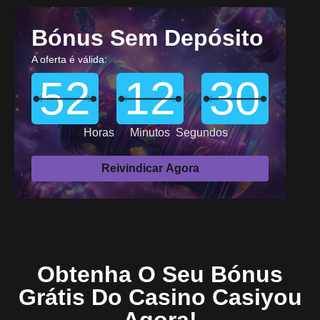
Bónus Sem Depósito
A oferta é válida:
52
12
28
Horas
Minutos
Segundos
Reivindicar Agora
Obtenha O Seu Bónus
Grátis Do Casino Casiyou