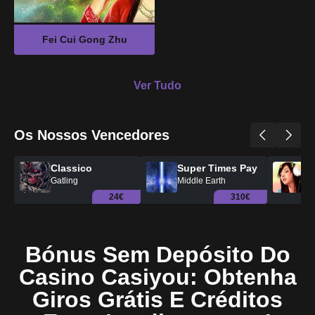
Fei Cui Gong Zhu
Ver Tudo
Os Nossos Vencedores
Classico
Super Times Pay
Le
Gatling
Middle Earth
Va
24€
310€
Bónus Sem Depósito Do
Casino Casiyou: Obtenha
Giros Grátis E Créditos