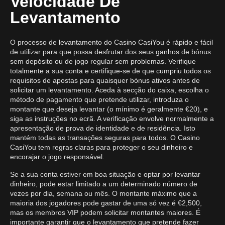
Velocidade De
Levantamento
O processo de levantamento do Casino CasiYou é rápido e fácil
de utilizar para que possa desfrutar dos seus ganhos de bónus
sem depósito ou de jogo regular sem problemas. Verifique
totalmente a sua conta e certifique-se de que cumpriu todos os
requisitos de apostas para quaisquer bónus ativos antes de
solicitar um levantamento. Aceda à secção do caixa, escolha o
método de pagamento que pretende utilizar, introduza o
montante que deseja levantar (o mínimo é geralmente €20), e
siga as instruções no ecrã. A verificação envolve normalmente a
apresentação de prova de identidade e de residência. Isto
mantém todas as transações seguras para todos. O Casino
CasiYou tem regras claras para proteger o seu dinheiro e
encorajar o jogo responsável.
Se a sua conta estiver em boa situação e optar por levantar
dinheiro, pode estar limitado a um determinado número de
vezes por dia, semana ou mês. O montante máximo que a
maioria dos jogadores pode gastar de uma só vez é €2,500,
mas os membros VIP podem solicitar montantes maiores. É