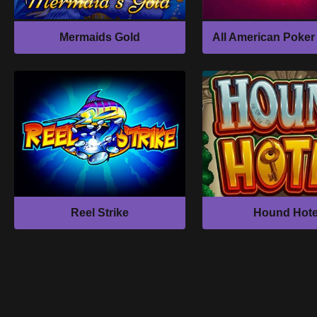
Mermaids Gold
All American Poker
Reel Strike
Hound Hote