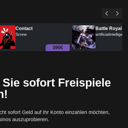
Contact
Battle Royal
Screw
artificialintelligenc
390€
ie sofort Freispiele
n!
ht sofort Geld auf Ihr Konto einzahlen möchten,
sinos auszuprobieren.