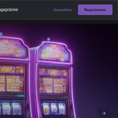
ngsprämie
Anmelden
Registrieren