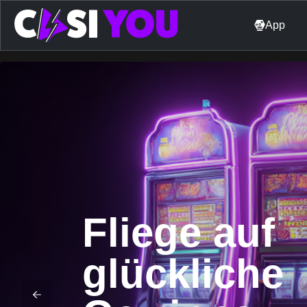
App
Fliege auf
glückliche