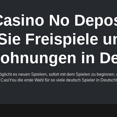
Casino No Depos
Sie Freispiele 
ohnungen in D
cht es neuen Spielern, sofort mit dem Spielen zu beginnen, oh
asiYou die erste Wahl für so viele deutsch Spieler in Deutschl