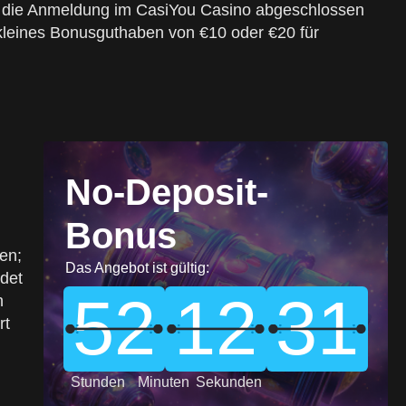
ie die Anmeldung im CasiYou Casino abgeschlossen
 kleines Bonusguthaben von €10 oder €20 für
No-Deposit-
Bonus
en;
Das Angebot ist gültig:
ndet
52
12
29
h
rt
Stunden
Minuten
Sekunden