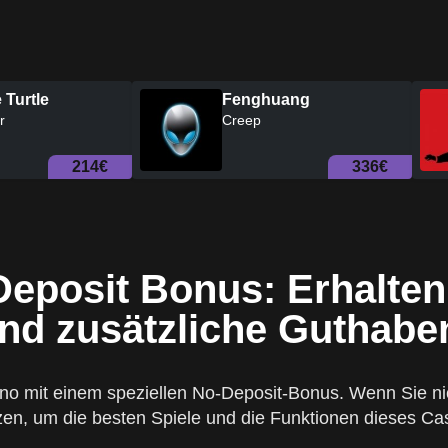
 Turtle
Fenghuang
r
Creep
214€
336€
eposit Bonus: Erhalten S
nd zusätzliche Guthabe
no mit einem speziellen No-Deposit-Bonus. Wenn Sie nic
zen, um die besten Spiele und die Funktionen dieses Ca