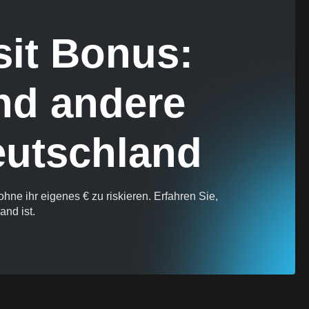
it Bonus:
und andere
eutschland
ne ihr eigenes € zu riskieren. Erfahren Sie,
and ist.