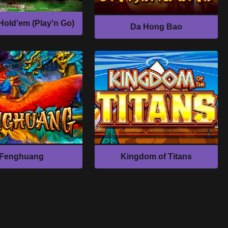
Hold'em (Play'n Go)
Da Hong Bao
Fenghuang
Kingdom of Titans