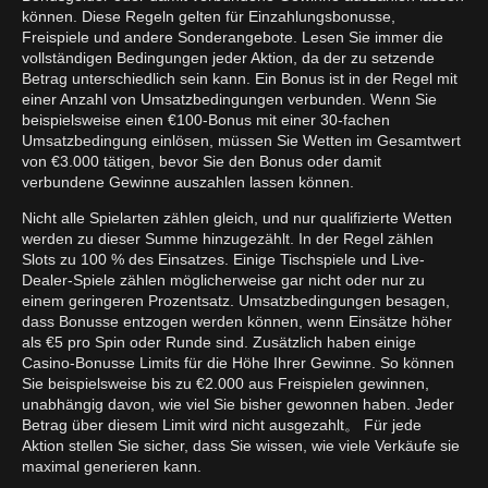
können. Diese Regeln gelten für Einzahlungsbonusse,
Freispiele und andere Sonderangebote. Lesen Sie immer die
vollständigen Bedingungen jeder Aktion, da der zu setzende
Betrag unterschiedlich sein kann. Ein Bonus ist in der Regel mit
einer Anzahl von Umsatzbedingungen verbunden. Wenn Sie
beispielsweise einen €100-Bonus mit einer 30-fachen
Umsatzbedingung einlösen, müssen Sie Wetten im Gesamtwert
von €3.000 tätigen, bevor Sie den Bonus oder damit
verbundene Gewinne auszahlen lassen können.
Nicht alle Spielarten zählen gleich, und nur qualifizierte Wetten
werden zu dieser Summe hinzugezählt. In der Regel zählen
Slots zu 100 % des Einsatzes. Einige Tischspiele und Live-
Dealer-Spiele zählen möglicherweise gar nicht oder nur zu
einem geringeren Prozentsatz. Umsatzbedingungen besagen,
dass Bonusse entzogen werden können, wenn Einsätze höher
als €5 pro Spin oder Runde sind. Zusätzlich haben einige
Casino-Bonusse Limits für die Höhe Ihrer Gewinne. So können
Sie beispielsweise bis zu €2.000 aus Freispielen gewinnen,
unabhängig davon, wie viel Sie bisher gewonnen haben. Jeder
Betrag über diesem Limit wird nicht ausgezahlt。 Für jede
Aktion stellen Sie sicher, dass Sie wissen, wie viele Verkäufe sie
maximal generieren kann.