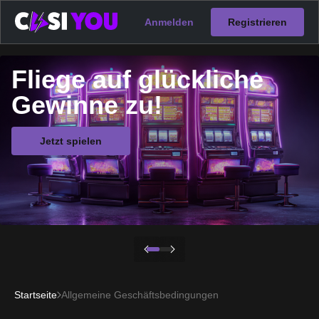
Anmelden
Registrieren
Fliege auf glückliche
Gewinne zu!
Jetzt spielen
Startseite
Allgemeine Geschäftsbedingungen