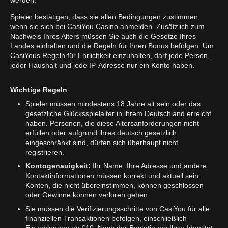
werden.
Spieler bestätigen, dass sie allen Bedingungen zustimmen,
wenn sie sich bei CasiYou Casino anmelden. Zusätzlich zum
Nachweis Ihres Alters müssen Sie auch die Gesetze Ihres
Landes einhalten und die Regeln für Ihren Bonus befolgen. Um
CasiYous Regeln für Ehrlichkeit einzuhalten, darf jede Person,
jeder Haushalt und jede IP-Adresse nur ein Konto haben.
Wichtige Regeln
Spieler müssen mindestens 18 Jahre alt sein oder das
gesetzliche Glücksspielalter in ihrem Deutschland erreicht
haben. Personen, die diese Altersanforderungen nicht
erfüllen oder aufgrund ihres deutsch gesetzlich
eingeschränkt sind, dürfen sich überhaupt nicht
registrieren.
Kontogenauigkeit:
Ihr Name, Ihre Adresse und andere
Kontaktinformationen müssen korrekt und aktuell sein.
Konten, die nicht übereinstimmen, können geschlossen
oder Gewinne können verloren gehen.
Sie müssen die Verifizierungsschritte von CasiYou für alle
finanziellen Transaktionen befolgen, einschließlich