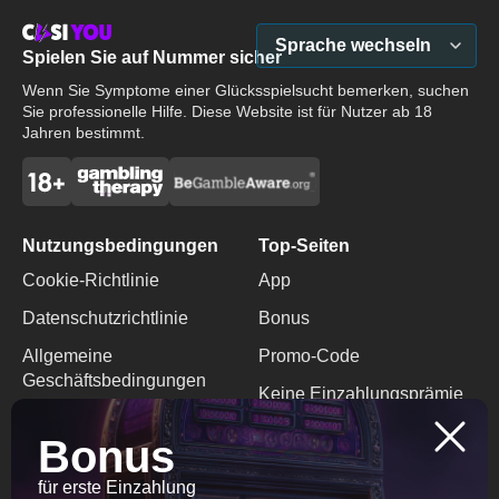
Sprache wechseln
Spielen Sie auf Nummer sicher
Wenn Sie Symptome einer Glücksspielsucht bemerken, suchen
Sie professionelle Hilfe. Diese Website ist für Nutzer ab 18
Jahren bestimmt.
Nutzungsbedingungen
Top-Seiten
Cookie-Richtlinie
App
Datenschutzrichtlinie
Bonus
Allgemeine
Promo-Code
Geschäftsbedingungen
Keine Einzahlungsprämie
Verantwortungsvolles
Bonus
Spielen
für erste Einzahlung
Kontakte