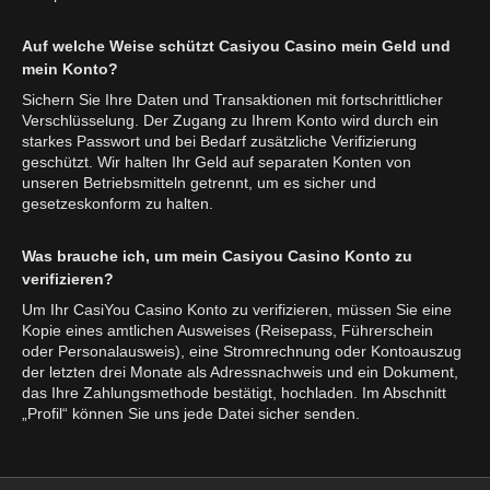
Auf welche Weise schützt Casiyou Casino mein Geld und
mein Konto?
Sichern Sie Ihre Daten und Transaktionen mit fortschrittlicher
Verschlüsselung. Der Zugang zu Ihrem Konto wird durch ein
starkes Passwort und bei Bedarf zusätzliche Verifizierung
geschützt. Wir halten Ihr Geld auf separaten Konten von
unseren Betriebsmitteln getrennt, um es sicher und
gesetzeskonform zu halten.
Was brauche ich, um mein Casiyou Casino Konto zu
verifizieren?
Um Ihr CasiYou Casino Konto zu verifizieren, müssen Sie eine
Kopie eines amtlichen Ausweises (Reisepass, Führerschein
oder Personalausweis), eine Stromrechnung oder Kontoauszug
der letzten drei Monate als Adressnachweis und ein Dokument,
das Ihre Zahlungsmethode bestätigt, hochladen. Im Abschnitt
„Profil“ können Sie uns jede Datei sicher senden.