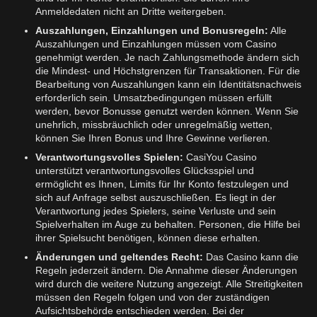
Anmeldedaten nicht an Dritte weitergeben.
Auszahlungen, Einzahlungen und Bonusregeln:
Alle
Auszahlungen und Einzahlungen müssen vom Casino
genehmigt werden. Je nach Zahlungsmethode ändern sich
die Mindest- und Höchstgrenzen für Transaktionen. Für die
Bearbeitung von Auszahlungen kann ein Identitätsnachweis
erforderlich sein. Umsatzbedingungen müssen erfüllt
werden, bevor Bonusse genutzt werden können. Wenn Sie
unehrlich, missbräuchlich oder unregelmäßig wetten,
können Sie Ihren Bonus und Ihre Gewinne verlieren.
Verantwortungsvolles Spielen:
CasiYou Casino
unterstützt verantwortungsvolles Glücksspiel und
ermöglicht es Ihnen, Limits für Ihr Konto festzulegen und
sich auf Anfrage selbst auszuschließen. Es liegt in der
Verantwortung jedes Spielers, seine Verluste und sein
Spielverhalten im Auge zu behalten. Personen, die Hilfe bei
ihrer Spielsucht benötigen, können diese erhalten.
Änderungen und geltendes Recht:
Das Casino kann die
Regeln jederzeit ändern. Die Annahme dieser Änderungen
wird durch die weitere Nutzung angezeigt. Alle Streitigkeiten
müssen den Regeln folgen und von der zuständigen
Aufsichtsbehörde entschieden werden. Bei der