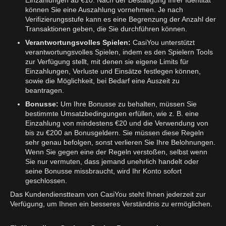
Einzahlungen ab €10. Nach der Bestätigung Ihrer Identität
können Sie eine Auszahlung vornehmen. Je nach
Verifizierungsstufe kann es eine Begrenzung der Anzahl der
Transaktionen geben, die Sie durchführen können.
Verantwortungsvolles Spielen:
CasiYou unterstützt
verantwortungsvolles Spielen, indem es den Spielern Tools
zur Verfügung stellt, mit denen sie eigene Limits für
Einzahlungen, Verluste und Einsätze festlegen können,
sowie die Möglichkeit, bei Bedarf eine Auszeit zu
beantragen.
Bonusse:
Um Ihre Bonusse zu behalten, müssen Sie
bestimmte Umsatzbedingungen erfüllen, wie z. B. eine
Einzahlung von mindestens €20 und die Verwendung von
bis zu €200 an Bonusgeldern. Sie müssen diese Regeln
sehr genau befolgen, sonst verlieren Sie Ihre Belohnungen.
Wenn Sie gegen eine der Regeln verstoßen, selbst wenn
Sie nur vermuten, dass jemand unehrlich handelt oder
seine Bonusse missbraucht, wird Ihr Konto sofort
geschlossen.
Das Kundendienstteam von CasiYou steht Ihnen jederzeit zur
Verfügung, um Ihnen ein besseres Verständnis zu ermöglichen.