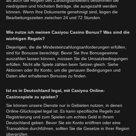
als auch die Regeln des Zahlungsanbieters bestimmen die
niedrigsten und höchsten Beträge, die ausgezahlt werden
können. Wenn Ihre Dokumente genehmigt sind, liegen die
Bearbeitungszeiten zwischen 24 und 72 Stunden.
Wie nutze ich meinen Casiyou Casino Bonus? Was sind die
wichtigen Regeln?
Diejenigen, die die Mindesteinzahlungsanforderungen erfüllen,
sind für Bonusse berechtigt. Bevor Sie Ihre Bonusgewinne
auszahlen lassen können, müssen Sie die Umsatzbedingungen
erfüllen. Nicht alle Spiele zählen beim Setzen gleich. Siehe
Aktionen oder Ihr Konto, um die genauen Bedingungen und
Daten aller erhaltenen Bonusse zu finden.
Ist es in Deutschland legal, mit Casiyou Online-
Casinospiele zu spielen?
Sie können unsere Dienste nur in Gebieten nutzen, in denen
Online-Glücksspiel legal ist. Es kann spezifische Regeln zur
Registrierung und zum Spielen um echtes Geld in Ihrem
Deutschland geben. Bevor Sie ein Konto eröffnen oder eine
Transaktion durchführen, sollten Sie die Gesetze in Ihrer Region
überprüfen.