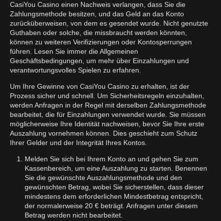
CasiYou Casino einen Nachweis verlangen, dass Sie die
Zahlungsmethode besitzen, und das Geld an das Konto
zurücküberweisen, von dem es gesendet wurde. Nicht genutzte
Guthaben oder solche, die missbraucht werden könnten,
können zu weiteren Verifizierungen oder Kontosperrungen
führen. Lesen Sie immer die Allgemeinen
Geschäftsbedingungen, um mehr über Einzahlungen und
verantwortungsvolles Spielen zu erfahren.
Um Ihre Gewinne von CasiYou Casino zu erhalten, ist der
Prozess sicher und schnell. Um Sicherheitsregeln einzuhalten,
werden Anfragen in der Regel mit derselben Zahlungsmethode
bearbeitet, die für Einzahlungen verwendet wurde. Sie müssen
möglicherweise Ihre Identität nachweisen, bevor Sie Ihre erste
Auszahlung vornehmen können. Dies geschieht zum Schutz
Ihrer Gelder und der Integrität Ihres Kontos.
Melden Sie sich bei Ihrem Konto an und gehen Sie zum
Kassenbereich, um eine Auszahlung zu starten. Benennen
Sie die gewünschte Auszahlungsmethode und den
gewünschten Betrag, wobei Sie sicherstellen, dass dieser
mindestens dem erforderlichen Mindestbetrag entspricht,
der normalerweise 20 € beträgt. Anfragen unter diesem
Betrag werden nicht bearbeitet.